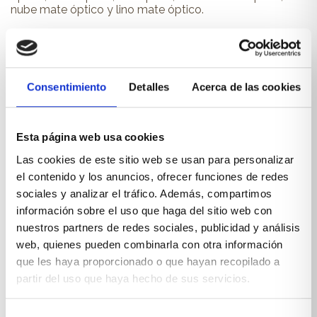
nube mate óptico y lino mate óptico.
Acabados cerámica:
Vulcano roca, vulcano ceniza, hydra argen, blaze dark,
blaze grey, blaze snow, kalos bianco, steel dark, neolith y
Consentimiento
Detalles
Acerca de las cookies
dekton.
Estructura de acero:
Esta página web usa cookies
Mesa extensible desplazando las patas, con extensibles
Las cookies de este sitio web se usan para personalizar
en vidrio del mismo color que el principal.
el contenido y los anuncios, ofrecer funciones de redes
Guías extensibles de alta resistencia y durabilidad.
sociales y analizar el tráfico. Además, compartimos
información sobre el uso que haga del sitio web con
0410
nuestros partners de redes sociales, publicidad y análisis
Perfecto para:
web, quienes pueden combinarla con otra información
Salones de diseño.
que les haya proporcionado o que hayan recopilado a
partir del uso que haya hecho de sus servicios.
Selección