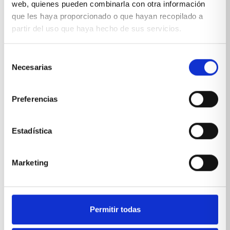
Blanco, nieve lavanda, terracota, talco, carbón, antracita,
web, quienes pueden combinarla con otra información
arena, taupe, bermellón, ocre, perla, canela, lima, menta,
que les haya proporcionado o que hayan recopilado a
nube, turquesa y azul ocean.
partir del uso que haya hecho de sus servicios.
0517
Selección
Perfecto para:
Necesarias
de
Un dormitorio juvenil con espacio reducido.
consentimiento
Preferencias
PRODUCTOS RELACIONADOS
Estadística
También te pueden interesar...
Marketing
Permitir todas