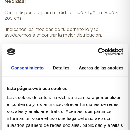
Medidas:
Cama disponible para medida de 90 × 190 cm y 90 ×
200 cm.
*Indícanos las medidas de tu dormitorio y te
ayudaremos a encontrar la mejor distribución.
Acabados disponibles:
Elige entre los diferentes acabados o deja que te
aconsejemos para encontrar el equilibrio entre tu
Consentimiento
Detalles
Acerca de las cookies
distribución y medidas y los acabados que pongamos,
así si dispones de un espacio pequeño te
recomendamos colores claros que hagan la estancia
más luminosa, opta por colores neutros y dale colorido
Esta página web usa cookies
a la tapicería del sofá
Las cookies de este sitio web se usan para personalizar
Blanco, cotton, noce, roble nero, roble crack, cemento,
el contenido y los anuncios, ofrecer funciones de redes
roble polar, antik, roble nordik y legno.
sociales y analizar el tráfico. Además, compartimos
información sobre el uso que haga del sitio web con
Colores:
nuestros partners de redes sociales, publicidad y análisis