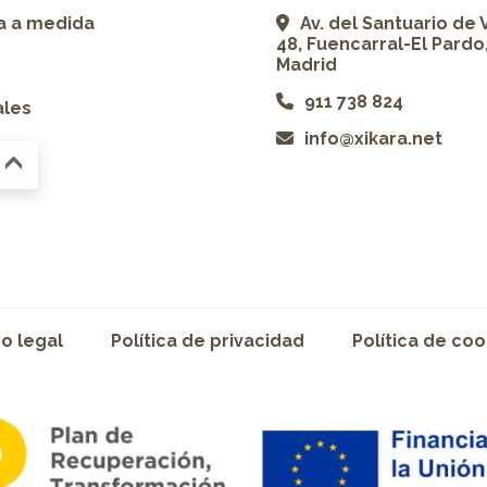
ía a medida
Av. del Santuario de 
48, Fuencarral-El Pardo
Madrid
911 738 824
ales
info@xikara.net
so legal
Política de privacidad
Política de coo