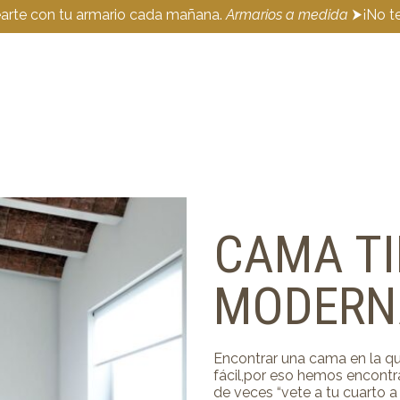
earte con tu armario cada mañana.
Armarios a medida
⮞¡No te
CAMA TI
MODERN
Encontrar una cama en la qu
fácil,por eso hemos encontra
de veces “vete a tu cuarto 