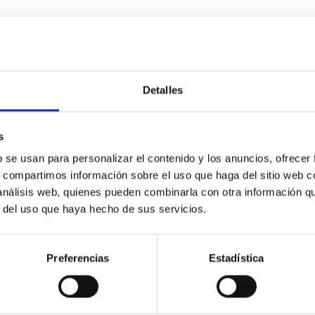
sa,mostaza,veronese,celeste,aqua,khaki,ivory
Detalles
s
n infantil que queremos decorar con diseño y capacidad.
b se usan para personalizar el contenido y los anuncios, ofrecer
s, compartimos información sobre el uso que haga del sitio web 
 análisis web, quienes pueden combinarla con otra información q
r del uso que haya hecho de sus servicios.
ONADOS
Preferencias
Estadística