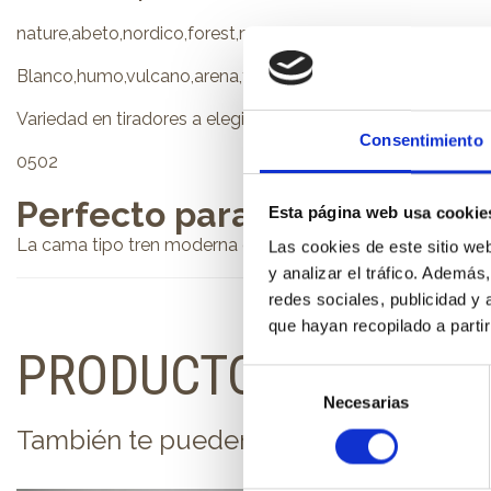
nature,abeto,nordico,forest,maya,valentina,noir
Blanco,humo,vulcano,arena,tórtora,nude,terracota,coral,ro
Variedad en tiradores a elegir.
Consentimiento
0502
Perfecto para:
Esta página web usa cookie
La cama tipo tren moderna es perfecta para una Habitació
Las cookies de este sitio we
y analizar el tráfico. Ademá
redes sociales, publicidad y
que hayan recopilado a parti
PRODUCTOS RELACI
Selección
Necesarias
de
consentimiento
También te pueden interesar...