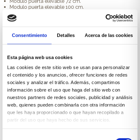
Modulo puerta elevable 72 cm.
Modulo puerta elevable 100 cm.
Colores utilizados en la composición:
Blanco, capri y turquesa
Consentimiento
Detalles
Acerca de las cookies
Acabados disponibles:
Nórdico, abeto, notebook, noir y nature.
Esta página web usa cookies
Vulcano, blanco, humo, rosa, fucsia, mandarina, rojo,
Las cookies de este sitio web se usan para personalizar
mostaza, capri, turquesa, celeste, veronese, oliva, arena
el contenido y los anuncios, ofrecer funciones de redes
y tórtora.
sociales y analizar el tráfico. Además, compartimos
0502
información sobre el uso que haga del sitio web con
nuestros partners de redes sociales, publicidad y análisis
Perfecto para:
web, quienes pueden combinarla con otra información
Dormitorio juvenil para dos.
que les haya proporcionado o que hayan recopilado a
partir del uso que haya hecho de sus servicios.
Selección