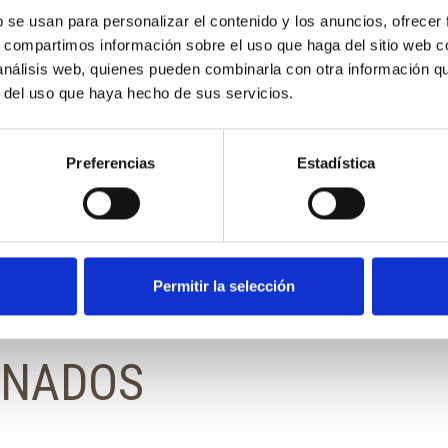
b se usan para personalizar el contenido y los anuncios, ofrecer
s, compartimos información sobre el uso que haga del sitio web 
 análisis web, quienes pueden combinarla con otra información q
r del uso que haya hecho de sus servicios.
Preferencias
Estadística
a, rosa, coral, fucsia, rojo, berenjena, malva, lila claro, lila os
Permitir la selección
ONADOS