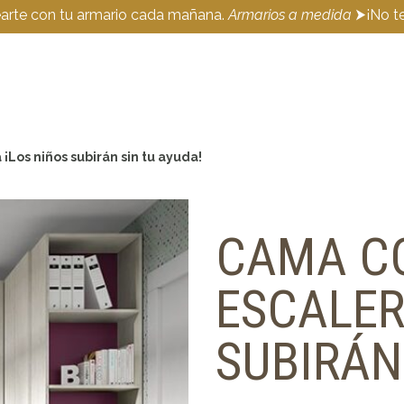
earte con tu armario cada mañana.
Armarios a medida
⮞¡No te
Los niños subirán sin tu ayuda!
CAMA C
ESCALER
SUBIRÁN