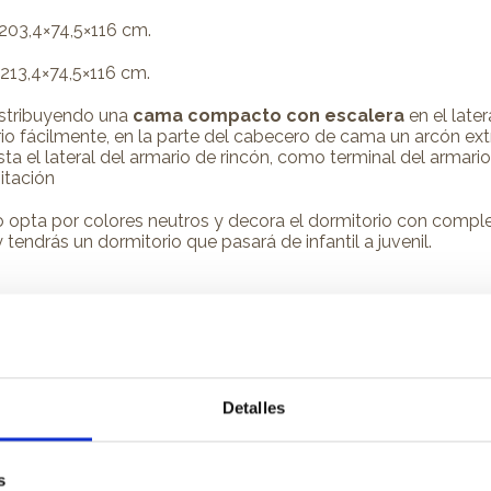
203,4×74,5×116 cm.
213,4×74,5×116 cm.
istribuyendo una
cama compacto con escalera
en el late
rio fácilmente, en la parte del cabecero de cama un arcón e
ta el lateral del armario de rincón, como terminal del armari
itación
o opta por colores neutros y decora el dormitorio con compl
ndrás un dormitorio que pasará de infantil a juvenil.
nferior para colchón de 90×180 cm.
Detalles
s