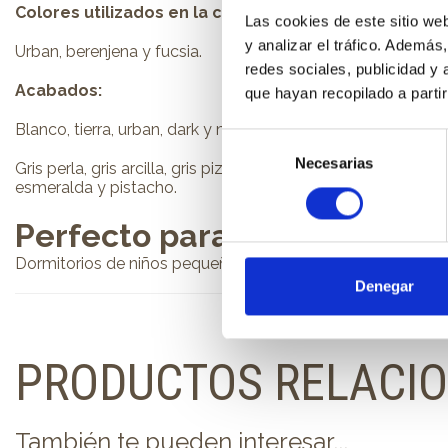
Colores utilizados en la composición:
Las cookies de este sitio we
y analizar el tráfico. Ademá
Urban, berenjena y fucsia.
redes sociales, publicidad y
Acabados:
que hayan recopilado a parti
Blanco, tierra, urban, dark y maple.
Selección
Necesarias
de
Gris perla, gris arcilla, gris pizarra, marrón, amarillo, calabaz
esmeralda y pistacho.
consentimiento
Perfecto para:
Dormitorios de niños pequeños.
Denegar
PRODUCTOS RELACI
También te pueden interesar...