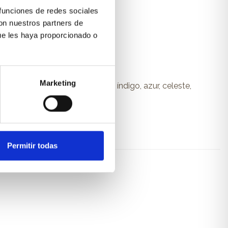
 funciones de redes sociales
con nuestros partners de
ue les haya proporcionado o
Marketing
curo, mora, verde agua, verde mar, índigo, azur, celeste,
Permitir todas