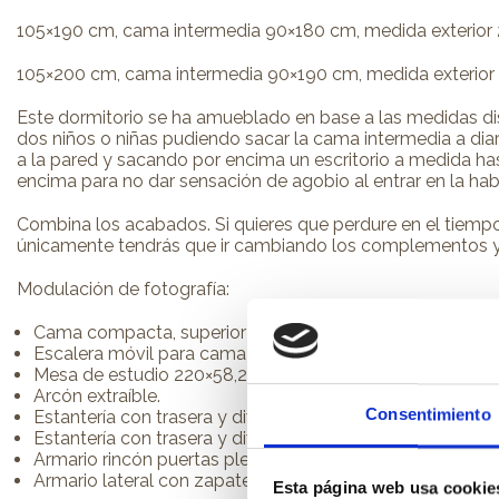
105×190 cm, cama intermedia 90×180 cm, medida exterior 
105×200 cm, cama intermedia 90×190 cm, medida exterior 
Este dormitorio se ha amueblado en base a las medidas d
dos niños o niñas pudiendo sacar la cama intermedia a dia
a la pared y sacando por encima un escritorio a medida has
encima para no dar sensación de agobio al entrar en la hab
Combina los acabados. Si quieres que perdure en el tiemp
únicamente tendrás que ir cambiando los complementos y te
Modulación de fotografía:
Cama compacta, superior para colchón de 90×190 cm e i
Escalera móvil para cama compacta con larguero.
Mesa de estudio 220×58,2 cm.
Arcón extraíble.
Consentimiento
Estantería con trasera y divisor 58,8 cm.
Estantería con trasera y divisor 147 cm.
Armario rincón puertas plegables.
Armario lateral con zapatero.
Esta página web usa cookie