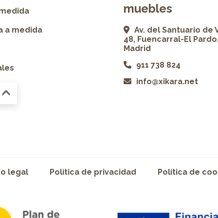
muebles
 medida
ía a medida
Av. del Santuario de 
48, Fuencarral-El Pardo
Madrid
911 738 824
ales
info@xikara.net
so legal
Política de privacidad
Política de coo