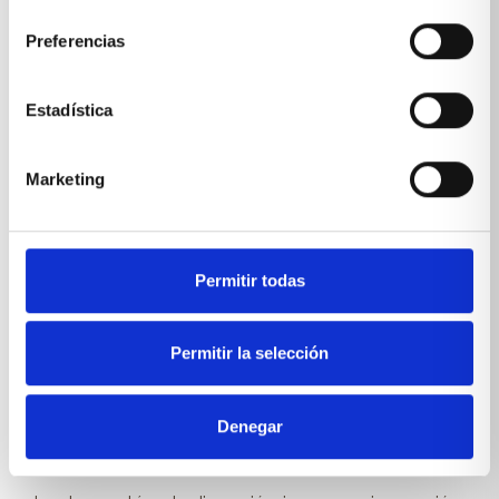
consentimiento
Preferencias
Una publicación compartida de Xikara (@xikara)
Estadística
La tecnología invisible y el
Marketing
confort digital
La tecnología se integra en el diseño de forma sutil.
El 2026 apuesta por lo que los interioristas llaman
Permitir todas
“
tecnología emocional
”: sistemas que mejoran el
confort sin invadir el espacio visual.
Veremos mesas con
cargadores inalámbricos
Permitir la selección
ocultos
, aparadores con
enchufes integrados
para conectar pequeños electrodomésticos o
dispositivos, y sistemas de
iluminación LED
Denegar
inteligentes
que se ajustan automáticamente
según la hora del día.