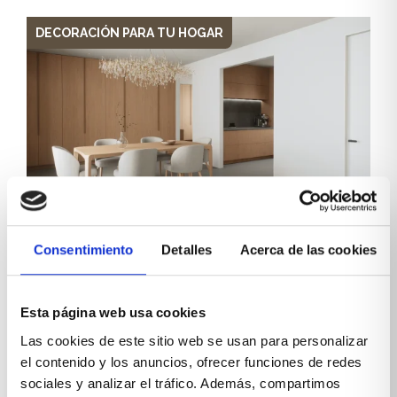
DECORACIÓN PARA TU HOGAR
Cómo diseñar un comedor con
Consentimiento
Detalles
Acerca de las cookies
muebles a medida que se adapta a
tu estilo de vida (y al espacio de tu
Esta página web usa cookies
casa en Madrid)
Las cookies de este sitio web se usan para personalizar
el contenido y los anuncios, ofrecer funciones de redes
El comedor es, sin duda, el epicentro emocional del
hogar. En torno a la mesa se comparten
sociales y analizar el tráfico. Además, compartimos