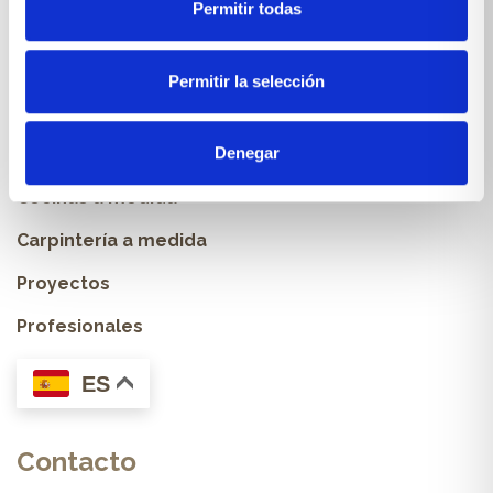
Permitir todas
Condiciones de venta
Productos y servicios
Permitir la selección
Denegar
Muebles & Decoración
Cocinas a medida
Carpintería a medida
Proyectos
Profesionales
ES
Contacto