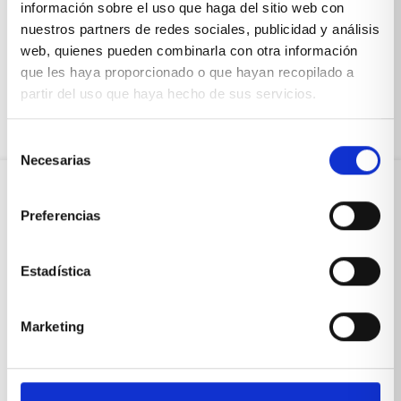
conversaciones, celebraciones y momentos
información sobre el uso que haga del sitio web con
cotidianos. Diseñar este espacio de forma
nuestros partners de redes sociales, publicidad y análisis
personalizada no es solo...
web, quienes pueden combinarla con otra información
Leer más
que les haya proporcionado o que hayan recopilado a
partir del uso que haya hecho de sus servicios.
Selección
Necesarias
de
consentimiento
Preferencias
Sobre Xíkara
Estadística
Inicio
Blog
Marketing
Reseñas Google
SOLICITA UNA CITA