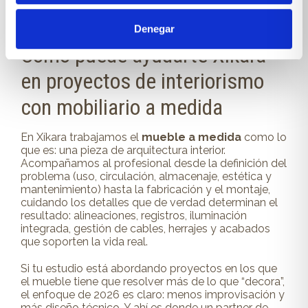
interiorista protege su reputación y reduce el
desgaste de dirección de obra.
Denegar
Cómo puede ayudarte Xíkara
en proyectos de interiorismo
con mobiliario a medida
En Xíkara trabajamos el
mueble a medida
como lo
que es: una pieza de arquitectura interior.
Acompañamos al profesional desde la definición del
problema (uso, circulación, almacenaje, estética y
mantenimiento) hasta la fabricación y el montaje,
cuidando los detalles que de verdad determinan el
resultado: alineaciones, registros, iluminación
integrada, gestión de cables, herrajes y acabados
que soporten la vida real.
Si tu estudio está abordando proyectos en los que
el mueble tiene que resolver más de lo que “decora”,
el enfoque de 2026 es claro: menos improvisación y
más diseño técnico. Y ahí es donde un partner de