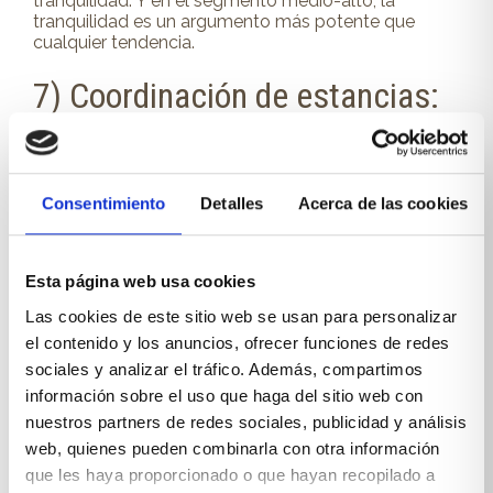
tranquilidad. Y en el segmento medio-alto, la
tranquilidad es un argumento más potente que
cualquier tendencia.
7) Coordinación de estancias:
el valor de un “lenguaje”
común
Consentimiento
Detalles
Acerca de las cookies
Una de las tendencias más claras es la coherencia
global. Ya no se concibe una casa por capítulos
desconectados. En 2026 se diseña por sistemas:
Esta página web usa cookies
mismas proporciones, mismos tonos, repetición
controlada de materiales, ritmos y detalles (uñeros,
Las cookies de este sitio web se usan para personalizar
gola, tirador, palillería, molduras contemporáneas).
el contenido y los anuncios, ofrecer funciones de redes
sociales y analizar el tráfico. Además, compartimos
En
proyectos con cocina abierta
, por ejemplo, se
trabaja la transición con muebles de salón-comedor
información sobre el uso que haga del sitio web con
que “heredan” un rasgo de la cocina: el acabado, el
nuestros partners de redes sociales, publicidad y análisis
metal, el grosor de encimera o el color de estructura.
web, quienes pueden combinarla con otra información
Esta continuidad eleva el conjunto y reduce la
que les haya proporcionado o que hayan recopilado a
sensación de collage. Y aquí el mueble hecho a