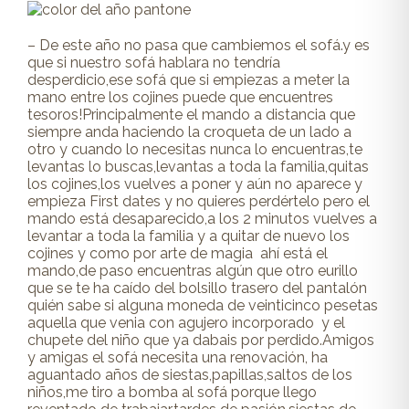
– De este año no pasa que cambiemos el sofá.y es
que si nuestro sofá hablara no tendría
desperdicio,ese sofá que si empiezas a meter la
mano entre los cojines puede que encuentres
tesoros!Principalmente el mando a distancia que
siempre anda haciendo la croqueta de un lado a
otro y cuando lo necesitas nunca lo encuentras,te
levantas lo buscas,levantas a toda la familia,quitas
los cojines,los vuelves a poner y aún no aparece y
empieza First dates y no quieres perdértelo pero el
mando está desaparecido,a los 2 minutos vuelves a
levantar a toda la familia y a quitar de nuevo los
cojines y como por arte de magia ahí está el
mando,de paso encuentras algún que otro eurillo
que se te ha caído del bolsillo trasero del pantalón
quién sabe si alguna moneda de veinticinco pesetas
aquella que venia con agujero incorporado y el
chupete del niño que ya dabais por perdido.Amigos
y amigas el sofá necesita una renovación, ha
aguantado años de siestas,papillas,saltos de los
niños,me tiro a bomba al sofá porque llego