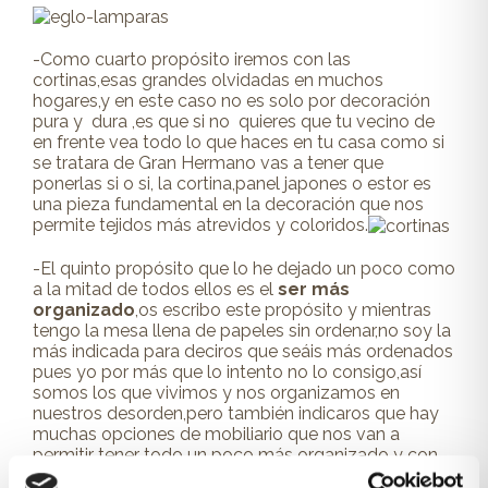
-Como cuarto propósito iremos con las
cortinas,esas grandes olvidadas en muchos
hogares,y en este caso no es solo por decoración
pura y dura ,es que si no quieres que tu vecino de
en frente vea todo lo que haces en tu casa como si
se tratara de Gran Hermano vas a tener que
ponerlas si o si, la cortina,panel japones o estor es
una pieza fundamental en la decoración que nos
permite tejidos más atrevidos y coloridos.
-El quinto propósito que lo he dejado un poco como
a la mitad de todos ellos es el
ser más
organizado
,os escribo este propósito y mientras
tengo la mesa llena de papeles sin ordenar,no soy la
más indicada para deciros que seáis más ordenados
pues yo por más que lo intento no lo consigo,así
somos los que vivimos y nos organizamos en
nuestros desorden,pero también indicaros que hay
muchas opciones de mobiliario que nos van a
permitir tener todo un poco más organizado y con
un poco de tesón quizá consigamos saber al menos