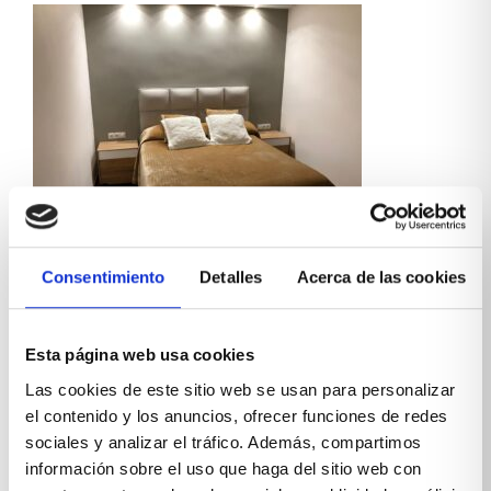
Consentimiento
Detalles
Acerca de las cookies
Otra de nuestras últimas creaciones tenía un claro
objetivo: almacenaje. Por ello contamos en su
creación con mesillas de alta capacidad, sinfonier y
un canapé perfectamente organizado. El uso de
Esta página web usa cookies
colores neutros y naturales ayuda a dar mayor
sensación de amplitud y no saturar el espacio.
Las cookies de este sitio web se usan para personalizar
el contenido y los anuncios, ofrecer funciones de redes
sociales y analizar el tráfico. Además, compartimos
información sobre el uso que haga del sitio web con