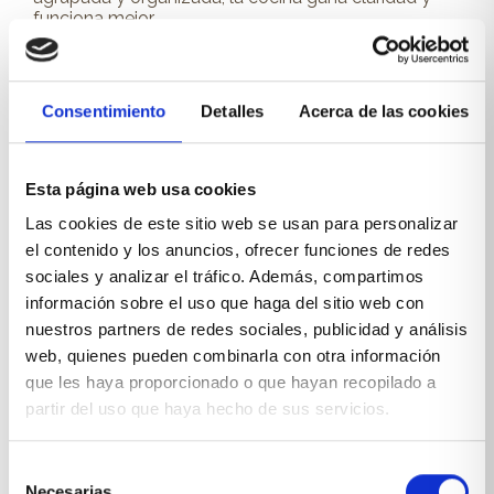
funciona mejor.
Si la distribución lo permite, un mueble columna
puede ser una gran solución. Si no, también puede
resolverse con cajones profundos o con varios
Consentimiento
Detalles
Acerca de las cookies
módulos bien coordinados. Lo importante es que la
despensa se plantee como una necesidad
estructural de la cocina y no como algo
improvisado al final.
Esta página web usa cookies
Las cookies de este sitio web se usan para personalizar
Cuándo conviene optar por una
el contenido y los anuncios, ofrecer funciones de redes
cocina a medida en espacios
sociales y analizar el tráfico. Además, compartimos
información sobre el uso que haga del sitio web con
pequeños
nuestros partners de redes sociales, publicidad y análisis
web, quienes pueden combinarla con otra información
No todas las cocinas pequeñas pueden resolverse
que les haya proporcionado o que hayan recopilado a
bien con soluciones estándar. Cuando la planta tiene
partir del uso que haya hecho de sus servicios.
pilares, retranqueos, techos inclinados, ventanas mal
ubicadas o medidas poco habituales, el
mobiliario
a medida
permite aprovechar mejor el espacio y
Selección
ajustar el proyecto a la realidad de la vivienda.
Necesarias