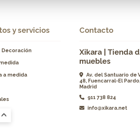
os y servicios
Contacto
 Decoración
Xikara | Tienda 
muebles
 medida
ía a medida
Av. del Santuario de 
48, Fuencarral-El Pardo
Madrid
911 738 824
ales
info@xikara.net