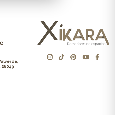
de
Valverde,
, 28049