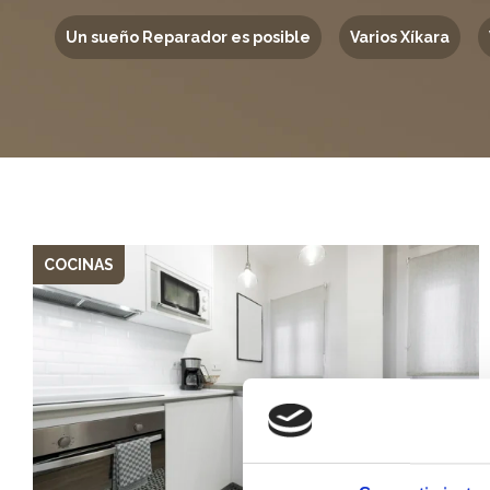
Un sueño Reparador es posible
Varios Xíkara
COCINAS