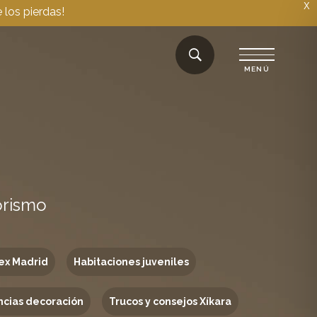
X
 los pierdas!
orismo
ex Madrid
Habitaciones juveniles
cias decoración
Trucos y consejos Xíkara