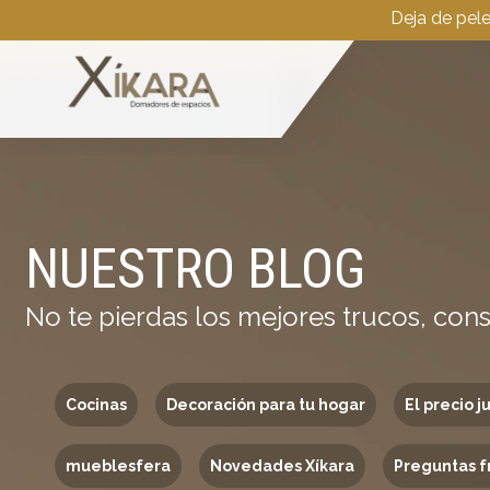
Deja de pel
NUESTRO BLOG
No te pierdas los mejores trucos, cons
Cocinas
Decoración para tu hogar
El precio j
mueblesfera
Novedades Xíkara
Preguntas f