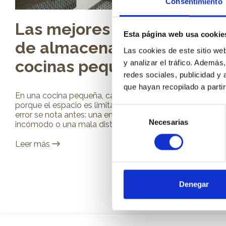
Consentimiento
Las mejores soluciones
Esta página web usa cookie
de almacenaje para
Las cookies de este sitio we
cocinas pequeñas
y analizar el tráfico. Ademá
redes sociales, publicidad y
que hayan recopilado a parti
En una cocina pequeña, cada decisión cuenta. No solo
porque el espacio es limitado, sino porque cualquier
Selección
error se nota antes: una encimera saturada, un armario
Necesarias
de
incómodo o una mala distribución...
consentimiento
Leer más
Denegar