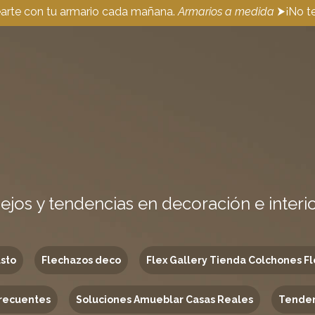
earte con tu armario cada mañana.
Armarios a medida
⮞¡No te
ejos y tendencias en decoración e interi
usto
Flechazos deco
Flex Gallery Tienda Colchones Fl
recuentes
Soluciones Amueblar Casas Reales
Tenden