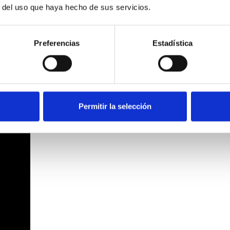
r del uso que haya hecho de sus servicios.
unto clave en esta fase. Contamos con una selección de mater
nico o granito, ofreciendo diferentes texturas y propiedades.
antihuellas, que combinan estética y facilidad de mantenimi
Preferencias
Estadística
Permitir la selección