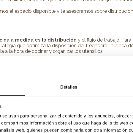
os el espacio disponible y te asesoramos sobre distribucion
cina a medida es la distribución
y el flujo de trabajo. Par
tegia que optimiza la disposición del fregadero, la placa de coc
 a la hora de cocinar y organizar los utensilios.
eguntas cuál es la mejor distribución para tu espacio, las
coc
 que también mejora la funcionalidad al ofrecer una superfic
una cocina con isla
, qué aspectos debes considerar y cóm
Detalles
s
téticas de cada cliente
. En Xikara, ofrecemos una amplia
tros, hasta opciones más clásicas que incluyen madera natur
b se usan para personalizar el contenido y los anuncios, ofrecer
d y el gusto de nuestros clientes.
s, compartimos información sobre el uso que haga del sitio web 
 análisis web, quienes pueden combinarla con otra información q