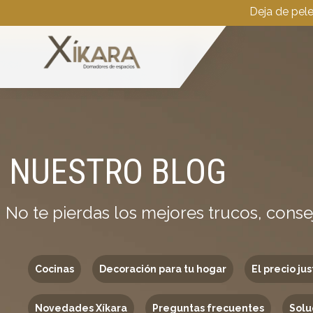
Deja de pel
NUESTRO BLOG
No te pierdas los mejores trucos, conse
Cocinas
Decoración para tu hogar
El precio jus
Novedades Xíkara
Preguntas frecuentes
Solu