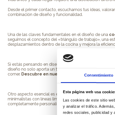
Desde el primer contacto, escuchamos tus ideas, valoram
combinación de diseño y funcionalidad.
Una de las claves fundamentales en el diseño de una
co
seguimos el concepto del «triángulo de trabajo», una estra
desplazamientos dentro de la cocina y mejora la eficiencia
Si estás pensando en diseñar una cocina a medida y te pr
diseño no solo aporta un toque moderno y elegante, sino
comer.
Descubre en nuestro artículo cuándo elegir 
Consentimiento
Esta página web usa cookie
Otro aspecto esencial es el estilo y las
preferencias es
minimalistas con líneas limpias y acabados en tonos neu
Las cookies de este sitio we
completamente personalizado para reflejar la personalida
y analizar el tráfico. Ademá
redes sociales, publicidad y