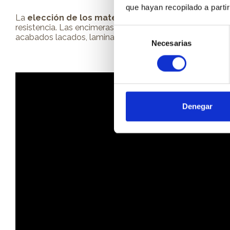
que hayan recopilado a parti
La
elección de los materiales y acabados
es otro p
resistencia. Las encimeras pueden ser de cuarzo, porcelá
Selección
acabados lacados, laminados de alta presión y opciones 
Necesarias
de
consentimiento
Denegar