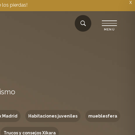
X
 los pierdas!
rismo
x Madrid
Habitaciones juveniles
mueblesfera
Trucos y consejos Xíkara