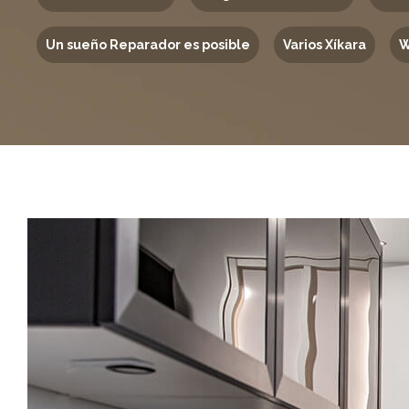
Un sueño Reparador es posible
Varios Xíkara
W