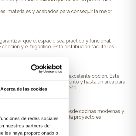
es, materiales y acabados para conseguir la mejor
a garantizar que el espacio sea práctico y funcional,
ción y el frigorífico. Esta distribución facilita los
inas con isla
pueden ser una excelente opción. Este
ie extra de trabajo, almacenamiento y hasta un área para
o aprovechar al máximo su diseño.
Acerca de las cookies
 variedad de diseños que van desde cocinas modernas y
al y detalles ornamentales. Cada proyecto es
 funciones de redes sociales
con nuestros partners de
ue les haya proporcionado o