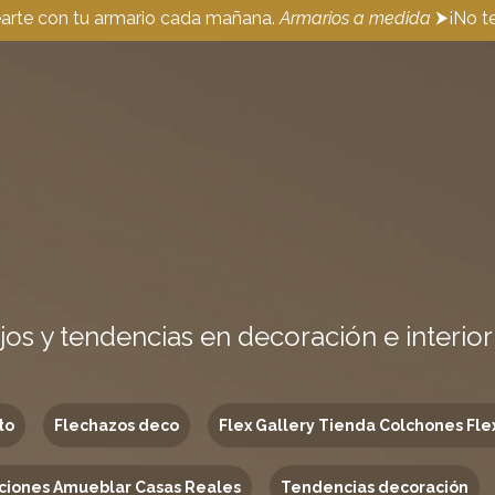
earte con tu armario cada mañana.
Armarios a medida
⮞¡No te
jos y tendencias en decoración e interio
to
Flechazos deco
Flex Gallery Tienda Colchones Fle
ciones Amueblar Casas Reales
Tendencias decoración