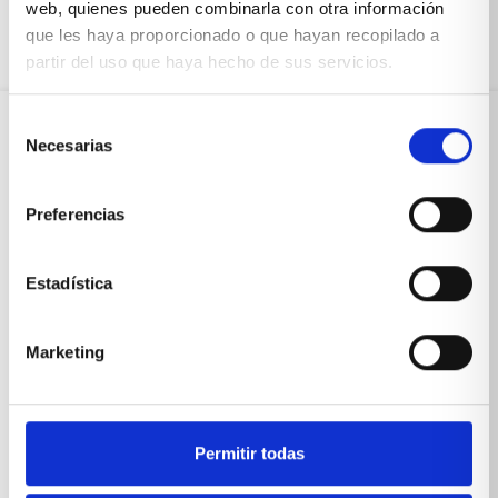
web, quienes pueden combinarla con otra información
que les haya proporcionado o que hayan recopilado a
partir del uso que haya hecho de sus servicios.
Selección
Necesarias
de
Sobre Xíkara
consentimiento
Preferencias
Inicio
Estadística
Blog
Reseñas Google
Marketing
SOLICITA UNA CITA
Condiciones de venta
Permitir todas
Productos y servicios