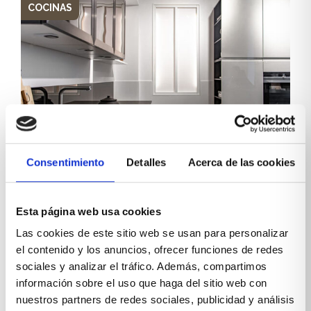
COCINAS
Consentimiento
Detalles
Acerca de las cookies
Cocinas a medida Xikara: así
trabajamos
Esta página web usa cookies
En Xikara, sabemos que la cocina es el corazón del
Las cookies de este sitio web se usan para personalizar
hogar. No es solo un lugar para cocinar, sino un
el contenido y los anuncios, ofrecer funciones de redes
espacio donde compartimos momentos, creamos
sociales y analizar el tráfico. Además, compartimos
recuerdos y disfrutamos de la funcionalidad del...
información sobre el uso que haga del sitio web con
Leer más
nuestros partners de redes sociales, publicidad y análisis