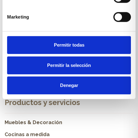
Sobre Xíkara
Marketing
Inicio
Permitir todas
Blog
Reseñas Google
Permitir la selección
SOLICITA UNA CITA
Denegar
Condiciones de venta
Productos y servicios
Muebles & Decoración
Cocinas a medida