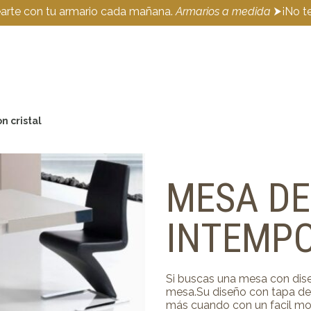
earte con tu armario cada mañana.
Armarios a medida
⮞¡No te
 cristal
MESA D
INTEMPO
Si buscas una mesa con dise
mesa.Su diseño con tapa de c
más cuando con un facil mov