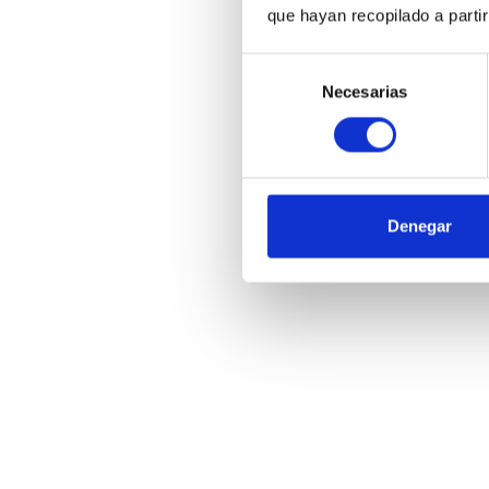
que hayan recopilado a parti
Selección
Necesarias
de
consentimiento
Denegar