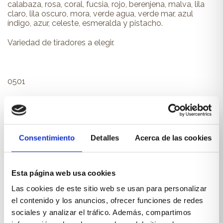
calabaza, rosa, coral, fucsia, rojo, berenjena, malva, lila
claro, lila oscuro, mora, verde agua, verde mar, azul
índigo, azur, celeste, esmeralda y pistacho.
Variedad de tiradores a elegir.
0501
Perfecto para:
Un dormitorio juvenil.
Consentimiento
Detalles
Acerca de las cookies
PRODUCTOS RELACIONADOS
Esta página web usa cookies
Las cookies de este sitio web se usan para personalizar
También te pueden interesar...
el contenido y los anuncios, ofrecer funciones de redes
sociales y analizar el tráfico. Además, compartimos