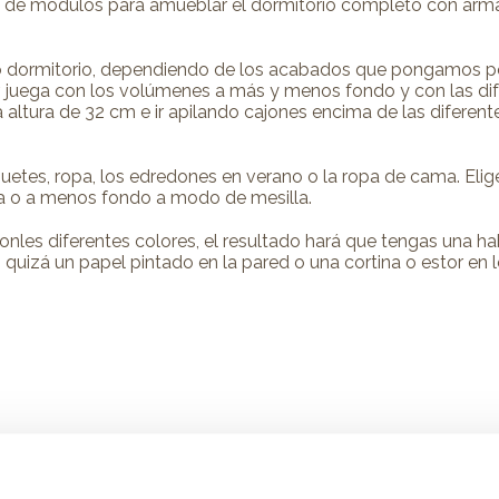
e módulos para amueblar el dormitorio completo con armari
ro dormitorio, dependiendo de los acabados que pongamos p
or, juega con los volúmenes a más y menos fondo y con las di
ltura de 32 cm e ir apilando cajones encima de las diferente
etes, ropa, los edredones en verano o la ropa de cama. Elige 
 o a menos fondo a modo de mesilla.
onles diferentes colores, el resultado hará que tengas una ha
quizá un papel pintado en la pared o una cortina o estor en 