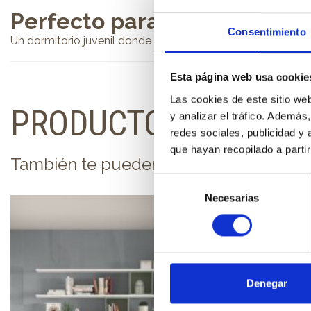
Perfecto para:
Consentimiento
Un dormitorio juvenil donde necesitemos capacidad de al
Esta página web usa cookie
Las cookies de este sitio we
PRODUCTOS RELACI
y analizar el tráfico. Ademá
redes sociales, publicidad y
que hayan recopilado a parti
También te pueden interesar...
Selección
Necesarias
de
consentimiento
Denegar