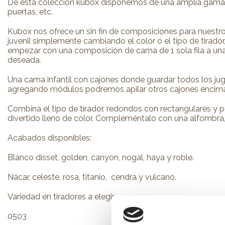
De esta colección kubox disponemos de una amplia gama d
puertas, etc.
Kubox nos ofrece un sin fin de composiciones para nuest
juvenil simplemente cambiando el color o el tipo de tirad
empezar con una composición de cama de 1 sola fila a una a
deseada.
Una cama infantil con cajones donde guardar todos los jugu
agregando módulos podremos apilar otros cajones encima
Combina el tipo de tirador, redondos con rectangulares y p
divertido lleno de color. Compleméntalo con una alfombra, 
Acabados disponibles:
Blanco disset, golden, canyon, nogal, haya y roble.
Nácar, celeste, rosa, titanio, cendra y vulcano.
Variedad en tiradores a elegir.
0503