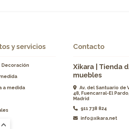
os y servicios
Contacto
 Decoración
Xikara | Tienda 
muebles
 medida
ía a medida
Av. del Santuario de 
48, Fuencarral-El Pardo
Madrid
911 738 824
ales
info@xikara.net