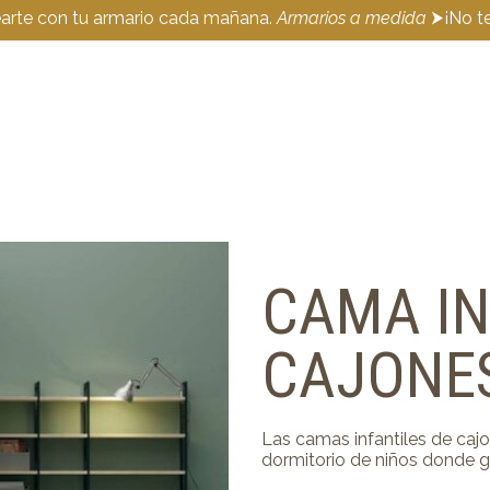
earte con tu armario cada mañana.
Armarios a medida
⮞¡No te
CAMA IN
CAJONE
Las camas infantiles de caj
dormitorio de niños donde g