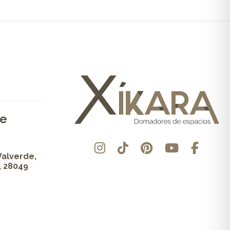
de
Valverde,
, 28049