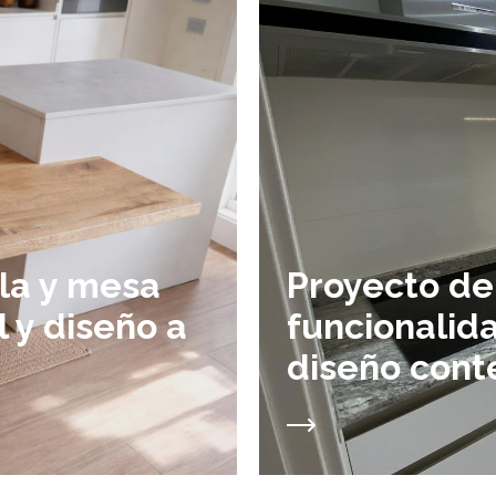
sla y mesa
Proyecto de 
l y diseño a
funcionalida
diseño con