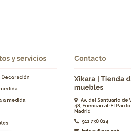
os y servicios
Contacto
 Decoración
Xikara | Tienda 
muebles
 medida
ía a medida
Av. del Santuario de 
48, Fuencarral-El Pardo
Madrid
911 738 824
ales