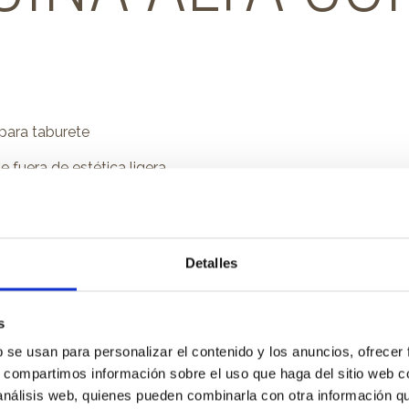
 para taburete
fuera de estética ligera
dera a medida
staza para dar un toque de color a la estancia
Detalles
s
b se usan para personalizar el contenido y los anuncios, ofrecer
s, compartimos información sobre el uso que haga del sitio web 
 análisis web, quienes pueden combinarla con otra información q