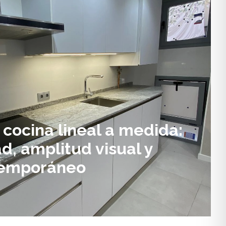
cocina lineal a medida:
d, amplitud visual y
temporáneo