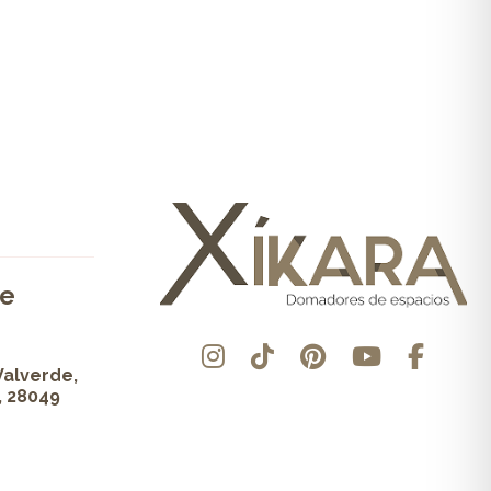
de
Valverde,
, 28049