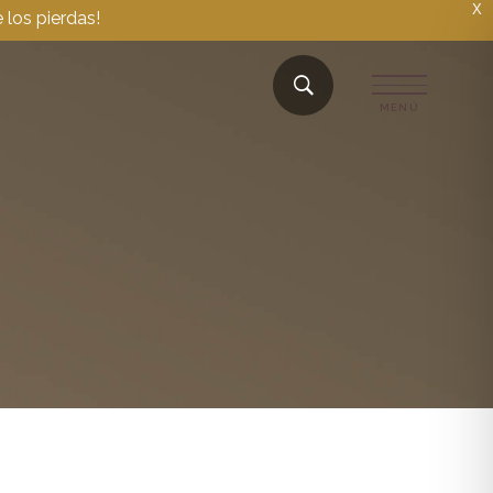
X
 los pierdas!