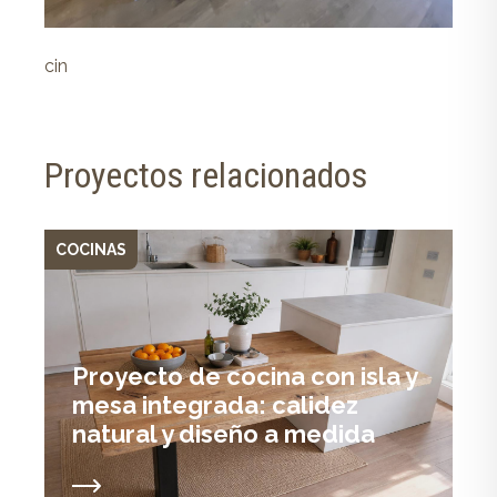
cin
Proyectos relacionados
COCINAS
COC
P
Proyecto de cocina con isla y
m
mesa integrada: calidez
a
natural y diseño a medida
c