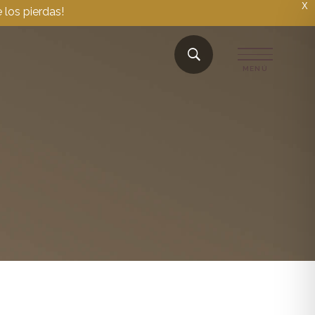
X
 los pierdas!