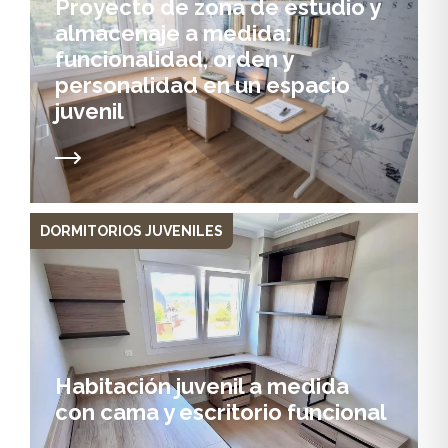
Proyecto de zona de estudio y
almacenaje a medida:
funcionalidad, orden y
personalidad en un espacio
juvenil
DORMITORIOS JUVENILES
Habitación juvenil a medida
con cama y escritorio funcional