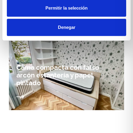
Permitir la selección
Denegar
DORMITORIOS JUVENILES
Cama compacta con falso
arcón estantería y papel
pintado