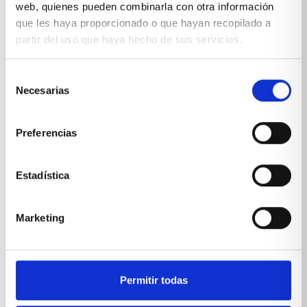
web, quienes pueden combinarla con otra información
que les haya proporcionado o que hayan recopilado a
partir del uso que haya hecho de sus servicios.
Escritorio gaming para
Selección
dormitorio juvenil
Necesarias
de
consentimiento
Preferencias
DORMITORIOS JUVENILES
Estadística
Marketing
Dormitorio juvenil con papel
Permitir todas
pintado y mobiliario a medida