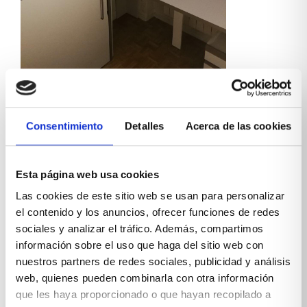
La importancia del
Consentimiento
Detalles
Acerca de las cookies
almacenaje
Esta página web usa cookies
Las
camas abatibles
se pueden adaptar a todo
tipo de diseños. Este modelo vertical es perfecto
Las cookies de este sitio web se usan para personalizar
para contar rápidamente con una zona de
el contenido y los anuncios, ofrecer funciones de redes
descanso. El resto de la habitación se centro en el
sociales y analizar el tráfico. Además, compartimos
almacenaje con estanterías y cajones en escalera.
información sobre el uso que haga del sitio web con
Un diseño
adaptado a medida
para conseguir el
mueble perfecto.
nuestros partners de redes sociales, publicidad y análisis
web, quienes pueden combinarla con otra información
que les haya proporcionado o que hayan recopilado a