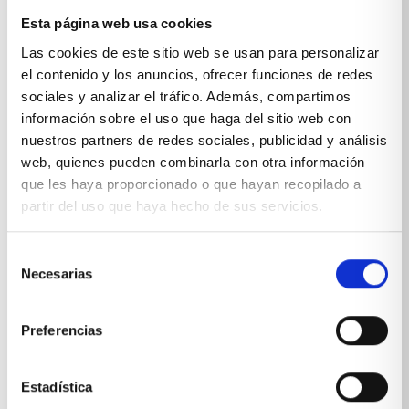
una decoración de 10: galanes de noche, cómodas,
sinfonier, butacas, etc.
Esta página web usa cookies
Las cookies de este sitio web se usan para personalizar
Almacenaje, comodidad y diseño para conseguir
el contenido y los anuncios, ofrecer funciones de redes
tener en nuestro dormitorio todo lo que
necesitamos.
sociales y analizar el tráfico. Además, compartimos
información sobre el uso que haga del sitio web con
nuestros partners de redes sociales, publicidad y análisis
Butacas lisas y estampadas, sinfonier con mucha
web, quienes pueden combinarla con otra información
amplitud y hasta pequeñas mesitas para tu
que les haya proporcionado o que hayan recopilado a
dormitorio. Combina tus accesorios con tu
mobiliario principal para conseguir crear armonía.
partir del uso que haya hecho de sus servicios.
Selección
Necesarias
de
¡En
Xikara
queremos escucharte! Por que tus
consentimiento
necesidades y tus gustos serán la base de la que
Preferencias
parten todos nuestros diseños. Por eso ofrecemos a
todos nuestros clientes un servicio de
asesoramiento personalizado, en el que además
elaboramos un proyecto previo para que puedas ver
Estadística
como quedará tu hogar antes de la instalación de