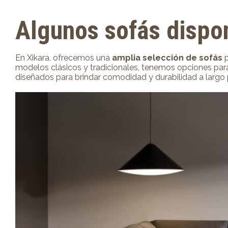
Algunos sofás dispon
En Xikara, ofrecemos una
amplia selección de sofás
p
modelos clásicos y tradicionales, tenemos opciones para
diseñados para brindar comodidad y durabilidad a largo 