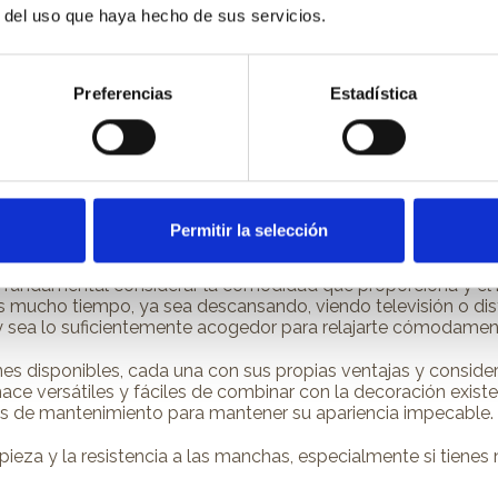
r del uso que haya hecho de sus servicios.
as al sofá: ¿a diario o solo e
Preferencias
Estadística
planeas utilizarlo a diario para relajarte, ver la televisión o t
lado, si el sofá se utilizará principalmente en ocasiones espe
l material del sofá
Permitir la selección
s fundamental considerar la comodidad que proporciona y el
s mucho tiempo, ya sea descansando, viendo televisión o dis
 sea lo suficientemente acogedor para relajarte cómodamen
nes disponibles, cada una con sus propias ventajas y conside
hace versátiles y fáciles de combinar con la decoración existe
ás de mantenimiento para mantener su apariencia impecable.
ieza y la resistencia a las manchas, especialmente si tienes