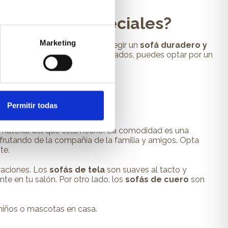
n ocasiones especiales?
Marketing
omar una siesta, es importante elegir un
sofá duradero y
ciales o para recibir a los invitados, puedes optar por un
Permitir todas
 material del que está hecho. La comodidad es una
frutando de la compañía de la familia y amigos. Opta
te.
raciones. Los
sofás de tela
son suaves al tacto y
nte en tu salón. Por otro lado, los
sofás de cuero
son
 niños o mascotas en casa.