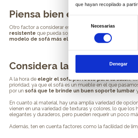
que hayan recopilado a parti
Piensa bien el uso que le d
Selección
Necesarias
de
Otro factor a considerar es el uso que le darás al sofá. Si 
resistente
que pueda soportar el uso constante. Por otro 
consentimiento
modelo de sofá más elegante y decorativo
.
Considera la comodidad y e
Denegar
A la hora de
elegir el sofá perfecto para tu salón
, e
prioridad, ya que el sofá es un mueble en el que pasamo
por un
sofá que te brinde un buen soporte lumbar
y
En cuanto al material, hay una amplia variedad de opcio
vienen en una variedad de texturas y colores, lo que los 
elegantes y duraderos, pero pueden requerir un poco m
Además, ten en cuenta factores como la facilidad de limp