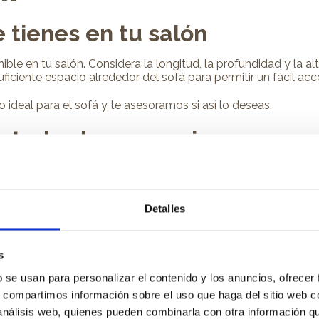
 tienes en tu salón
nible en tu salón. Considera la longitud, la profundidad y la a
iciente espacio alrededor del sofá para permitir un fácil ac
ideal para el sofá y te asesoramos si así lo deseas.
 todos los que sois en casa
invitados, es importante elegir un
sofá lo suficientemente
mbros de tu familia o a tus invitados sin problemas.
Detalles
estampado?
ca de tu salón. Si buscas un aspecto elegante y atemporal, c
s
eres añadir un toque de personalidad y estilo a tu salón, pued
b se usan para personalizar el contenido y los anuncios, ofrecer
les para darle la personalidad que tú quieras. ¡Todos los det
s, compartimos información sobre el uso que haga del sitio web 
 análisis web, quienes pueden combinarla con otra información q