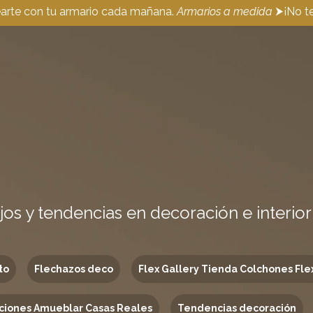
earte con tu armario cada mañana.
Armarios a medida
⮞¡No te
jos y tendencias en decoración e interio
to
Flechazos deco
Flex Gallery Tienda Colchones Fle
ciones Amueblar Casas Reales
Tendencias decoración