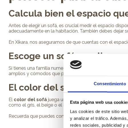
Calcula bien el espacio que
Antes de elegir un sofá, es crucial medir el espacio dispo
adecuadamente en la habitación. También debes dejar suf
En Xikara, nos aseguramos de que cuentas con el espacio 
Escoge un sofá amplio para
Si tienes una familia numerosa o sueles recibir a muchos 
amplios y cómodos que puedan acomodar a todos los mie
Consentimiento
El color del sofá: ¿liso o 
El
color del sofá
juega un papel importante en la estéti
Esta página web usa cookie
como el gris, el beige o el blanco. Por otro lado, si qui
Las cookies de este sitio we
Recuerda que puedes combinar tu sofá con cojines o texti
y analizar el tráfico. Ademá
redes sociales, publicidad y