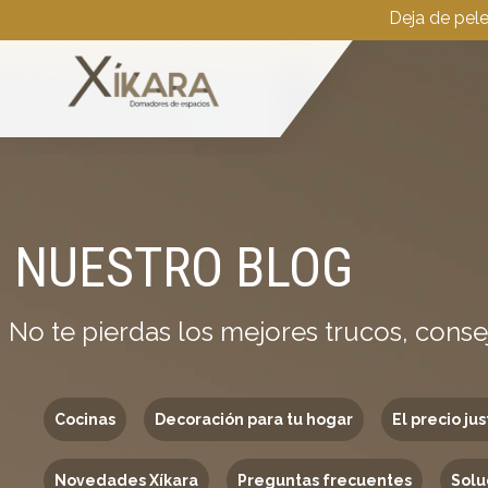
Deja de pel
NUESTRO BLOG
No te pierdas los mejores trucos, conse
Cocinas
Decoración para tu hogar
El precio jus
Novedades Xíkara
Preguntas frecuentes
Solu