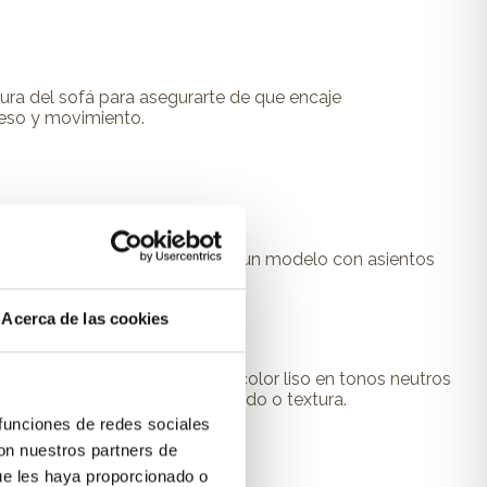
ltura del sofá para asegurarte de que encaje
ceso y movimiento.
 grande
para todos. Opta por un modelo con asientos
Acerca de las cookies
onsidera optar por un sofá de color liso en tonos neutros
es optar por un sofá con estampado o textura.
 funciones de redes sociales
alles cuentan!
con nuestros partners de
ue les haya proporcionado o