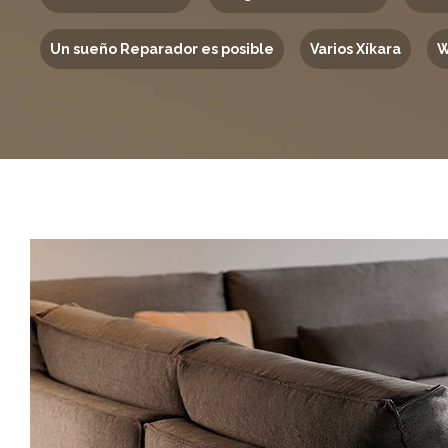
Un sueño Reparador es posible
Varios Xíkara
W