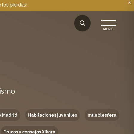
X
 los pierdas!
rismo
x Madrid
Habitaciones juveniles
mueblesfera
Trucos y consejos Xíkara