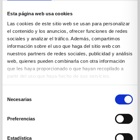
Esta página web usa cookies
Las cookies de este sitio web se usan para personalizar
el contenido y los anuncios, ofrecer funciones de redes
sociales y analizar el tráfico. Además, compartimos
información sobre el uso que haga del sitio web con
nuestros partners de redes sociales, publicidad y análisis
web, quienes pueden combinarla con otra información
que les haya proporcionado o que hayan recopilado a
Todas nuestras ofertas para este
Black Friday
partir del uso que haya hecho de sus servicios.
estarán disponibles desde el
14 de noviembre al 2
de diciembre
(ambos incluidos).
Selección
Necesarias
de
consentimiento
Te esperamos en Avda Montecarmelo s/n esquina
Avda Santuario de valverde (Barrio Montecarmelo),
Preferencias
Madrid.
¿A qué esperas para dar vida a tu hogar y descansar
Estadística
en los mejores colchones?