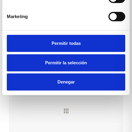
Marketing
,
,
,
colchones
decoración
descanso
Permitir todas
,
instalación papel pintado
,
Papeles pintados
tendencias
Permitir la selección
Denegar
Muebles convertibles: máxima funcionalidad, mínimo espacio