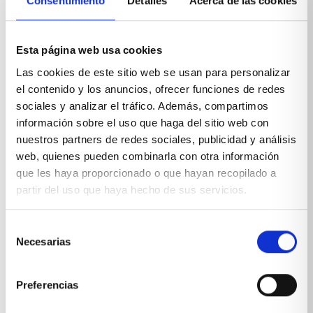
Consentimiento
Detalles
Acerca de las cookies
A continuación, fijamos plazos de medición,
fabricación e instalación, coordinados con el resto
de gremios.
Finalmente, instalamos, rematamos y hacemos
Esta página web usa cookies
seguimiento tras la entrega para asegurarnos de que
Las cookies de este sitio web se usan para personalizar
todo queda como se espera.
el contenido y los anuncios, ofrecer funciones de redes
Nuestro compromiso es que, si trabajas con
sociales y analizar el tráfico. Además, compartimos
nosotros, sientas que tienes un equipo detrás que se
información sobre el uso que haga del sitio web con
toma tu proyecto tan en serio como tú.
nuestros partners de redes sociales, publicidad y análisis
web, quienes pueden combinarla con otra información
Preguntas frecuentes de
que les haya proporcionado o que hayan recopilado a
arquitectos e interioristas
partir del uso que haya hecho de sus servicios.
sobre Xíkara
Selección
Necesarias
de
¿Trabajáis solo con interioristas o
consentimiento
también con estudios de
arquitectura?
Preferencias
Trabajamos con ambos. Colaboramos tanto con