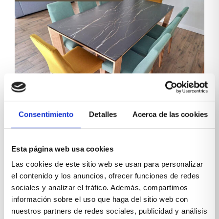
La importancia del mobiliario a
Consentimiento
Detalles
Acerca de las cookies
medida en la creación de espacios
multifuncionales
Esta página web usa cookies
El mobiliario a medida ha revolucionado la manera
Las cookies de este sitio web se usan para personalizar
en que diseñamos y aprovechamos los espacios de
el contenido y los anuncios, ofrecer funciones de redes
nuestro hogar. En un mundo donde cada centímetro
sociales y analizar el tráfico. Además, compartimos
cuenta, la posibilidad de adaptar los muebles a las...
información sobre el uso que haga del sitio web con
Leer más
nuestros partners de redes sociales, publicidad y análisis