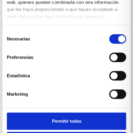
web, quienes pueden combinarla con otra información
que les haya proporcionado o que hayan recopilado a
partir del uso que haya hecho de sus servicios.
Selección
Necesarias
de
Sobre Xíkara
consentimiento
Preferencias
Inicio
Estadística
Blog
Reseñas Google
Marketing
SOLICITA UNA CITA
Condiciones de venta
Permitir todas
Productos y servicios