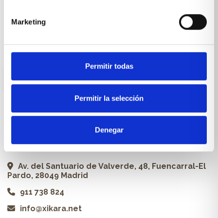
Carpintería a medida
Marketing
Proyectos
Profesionales
Permitir todas
ES
Permitir la selección
Contacto
Denegar
Xikara | Tienda de muebles
Av. del Santuario de Valverde, 48, Fuencarral-El
Pardo, 28049 Madrid
911 738 824
info@xikara.net