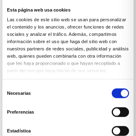
Esta página web usa cookies
Sobre Xíkara
Las cookies de este sitio web se usan para personalizar
el contenido y los anuncios, ofrecer funciones de redes
sociales y analizar el tráfico. Además, compartimos
Inicio
información sobre el uso que haga del sitio web con
Blog
nuestros partners de redes sociales, publicidad y análisis
web, quienes pueden combinarla con otra información
Reseñas Google
que les haya proporcionado o que hayan recopilado a
partir del uso que haya hecho de sus servicios.
SOLICITA UNA CITA
Condiciones de venta
Selección
Necesarias
de
Productos y servicios
consentimiento
Preferencias
Muebles & Decoración
Estadística
Cocinas a medida