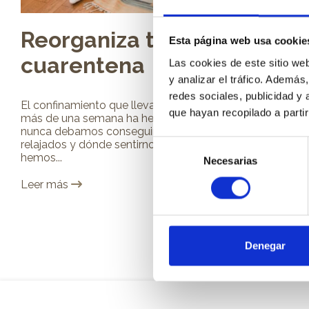
Reorganiza tu hogar esta
Esta página web usa cookie
cuarentena
Las cookies de este sitio we
y analizar el tráfico. Ademá
redes sociales, publicidad y
El confinamiento que llevamos a cabo desde hace
que hayan recopilado a parti
más de una semana ha hecho que ahora más que
nunca debamos conseguir espacios cómodos,
relajados y dónde sentirnos súper a gusto. Hoy
Selección
hemos...
Necesarias
de
consentimiento
Leer más
Denegar