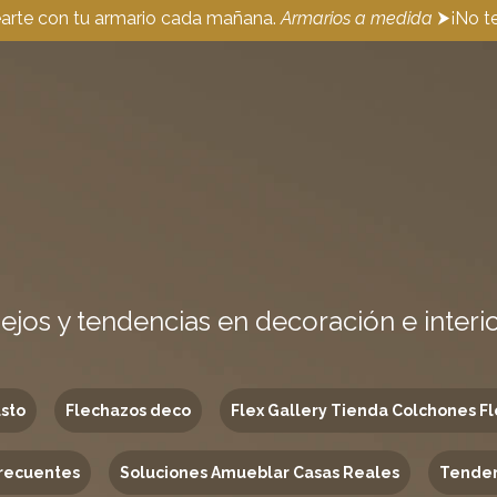
earte con tu armario cada mañana.
Armarios a medida
⮞¡No te
ejos y tendencias en decoración e interi
usto
Flechazos deco
Flex Gallery Tienda Colchones Fl
recuentes
Soluciones Amueblar Casas Reales
Tenden