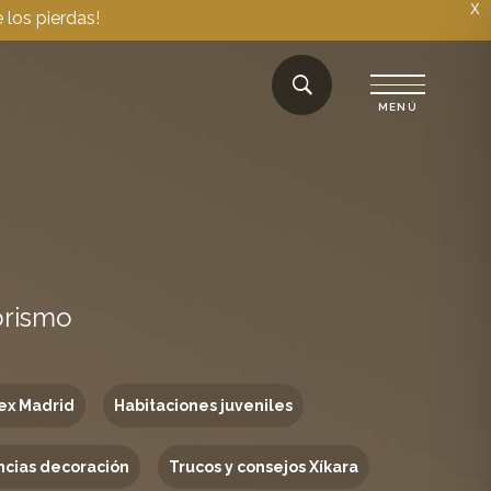
X
 los pierdas!
orismo
ex Madrid
Habitaciones juveniles
cias decoración
Trucos y consejos Xíkara