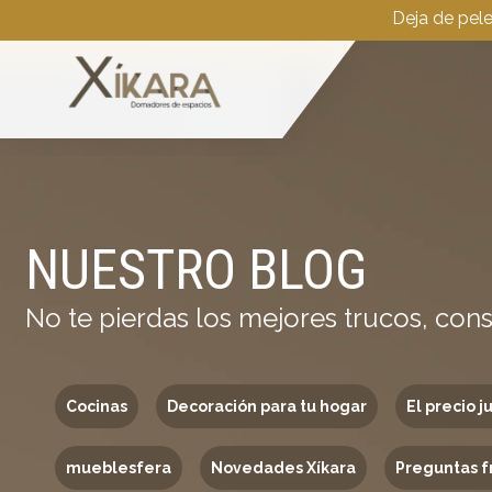
Deja de pel
NUESTRO BLOG
No te pierdas los mejores trucos, cons
Cocinas
Decoración para tu hogar
El precio j
mueblesfera
Novedades Xíkara
Preguntas f