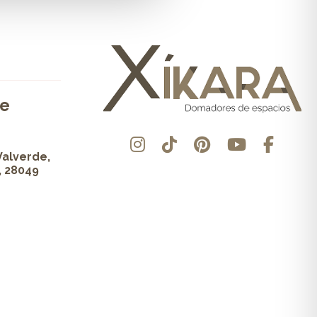
de
Valverde,
, 28049