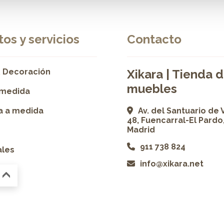
os y servicios
Contacto
 Decoración
Xikara | Tienda 
muebles
 medida
ía a medida
Av. del Santuario de 
48, Fuencarral-El Pardo
Madrid
911 738 824
ales
info@xikara.net