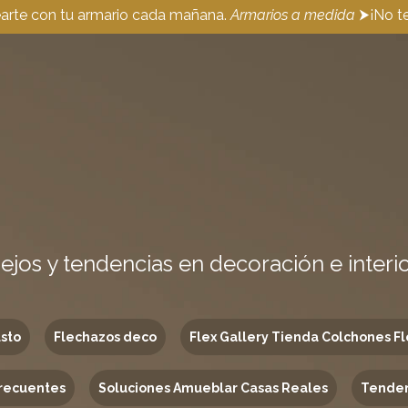
earte con tu armario cada mañana.
Armarios a medida
⮞¡No te
ejos y tendencias en decoración e interi
usto
Flechazos deco
Flex Gallery Tienda Colchones Fl
recuentes
Soluciones Amueblar Casas Reales
Tenden