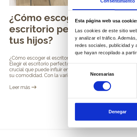
Consentimiento
¿Cómo escoger el
Esta página web usa cookie
escritorio perfecto para
Las cookies de este sitio we
tus hijos?
y analizar el tráfico. Ademá
redes sociales, publicidad y
que hayan recopilado a parti
¿Cómo escoger el escritorio perfecto para tus hijos?
Elegir el escritorio perfecto para tus hijos es una tarea
Selección
crucial que puede influir en su rendimiento académico y
Necesarias
de
su comodidad. Con la variedad...
consentimiento
Leer más
Denegar