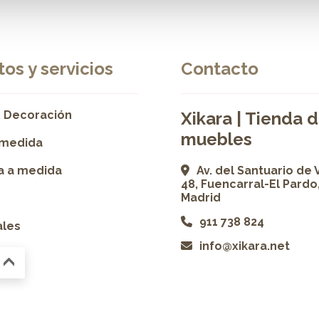
os y servicios
Contacto
 Decoración
Xikara | Tienda 
muebles
 medida
ía a medida
Av. del Santuario de 
48, Fuencarral-El Pardo
Madrid
911 738 824
ales
info@xikara.net