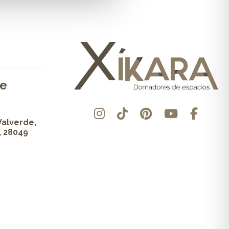
de
Valverde,
, 28049