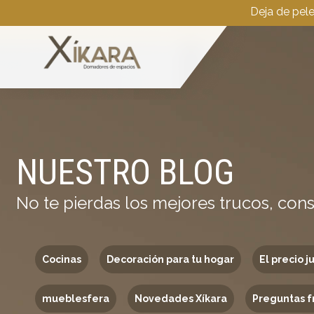
Deja de pel
NUESTRO BLOG
No te pierdas los mejores trucos, cons
Cocinas
Decoración para tu hogar
El precio j
mueblesfera
Novedades Xíkara
Preguntas f