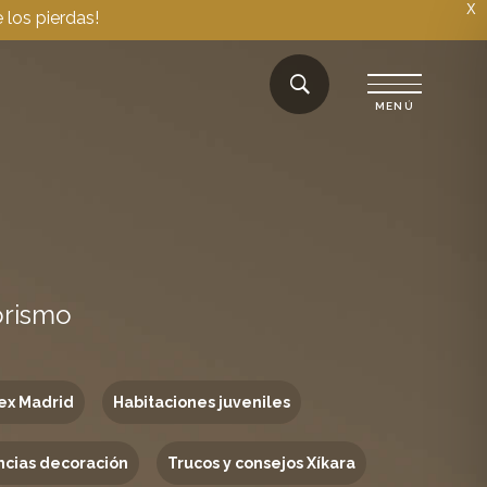
X
 los pierdas!
orismo
ex Madrid
Habitaciones juveniles
cias decoración
Trucos y consejos Xíkara