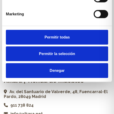
Cocinas a medida
Carpintería a medida
Marketing
Proyectos
Profesionales
Permitir todas
ES
Permitir la selección
Contacto
Denegar
Xikara | Tienda de muebles
Av. del Santuario de Valverde, 48, Fuencarral-El
Pardo, 28049 Madrid
911 738 824
info@xikara.net