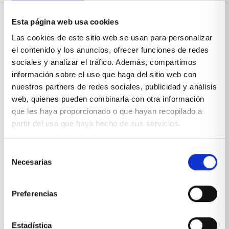
Esta página web usa cookies
Sobre Xíkara
Las cookies de este sitio web se usan para personalizar
el contenido y los anuncios, ofrecer funciones de redes
sociales y analizar el tráfico. Además, compartimos
Inicio
información sobre el uso que haga del sitio web con
nuestros partners de redes sociales, publicidad y análisis
Blog
web, quienes pueden combinarla con otra información
que les haya proporcionado o que hayan recopilado a
Reseñas Google
partir del uso que haya hecho de sus servicios.
SOLICITA UNA CITA
Condiciones de venta
Selección
Necesarias
de
consentimiento
Productos y servicios
Preferencias
Muebles & Decoración
Estadística