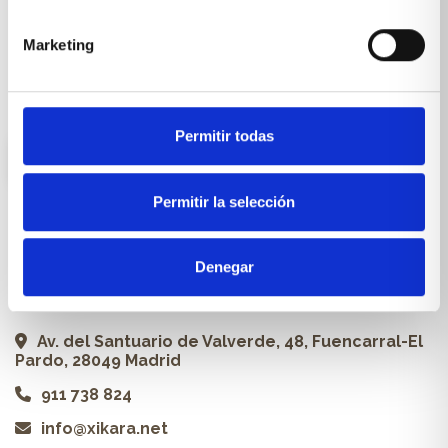
Carpintería a medida
Marketing
Proyectos
Profesionales
Permitir todas
ES
Permitir la selección
Contacto
Denegar
Xikara | Tienda de muebles
Av. del Santuario de Valverde, 48, Fuencarral-El
Pardo, 28049 Madrid
911 738 824
info@xikara.net