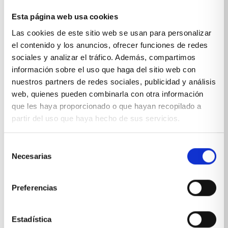
Esta página web usa cookies
Sobre Xíkara
Las cookies de este sitio web se usan para personalizar
el contenido y los anuncios, ofrecer funciones de redes
sociales y analizar el tráfico. Además, compartimos
Inicio
información sobre el uso que haga del sitio web con
Blog
nuestros partners de redes sociales, publicidad y análisis
web, quienes pueden combinarla con otra información
Reseñas Google
que les haya proporcionado o que hayan recopilado a
partir del uso que haya hecho de sus servicios.
SOLICITA UNA CITA
Condiciones de venta
Selección
Necesarias
de
Productos y servicios
consentimiento
Preferencias
Muebles & Decoración
Estadística
Cocinas a medida