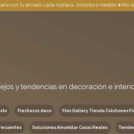
earte con tu armario cada mañana.
Armarios a medida
⮞¡No te
ejos y tendencias en decoración e interi
usto
Flechazos deco
Flex Gallery Tienda Colchones Fl
recuentes
Soluciones Amueblar Casas Reales
Tenden