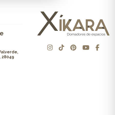
de
Valverde,
, 28049