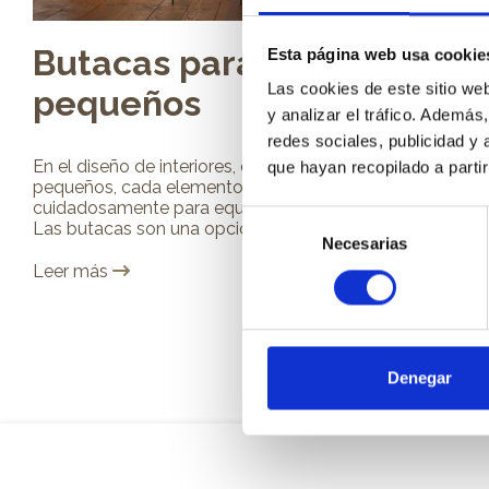
Butacas para salones
Esta página web usa cookie
Las cookies de este sitio we
pequeños
y analizar el tráfico. Ademá
redes sociales, publicidad y
En el diseño de interiores, especialmente en espacios
que hayan recopilado a parti
pequeños, cada elemento debe seleccionarse
cuidadosamente para equilibrar funcionalidad y estilo.
Selección
Las butacas son una opción ideal para salones...
Necesarias
de
Leer más
consentimiento
Denegar