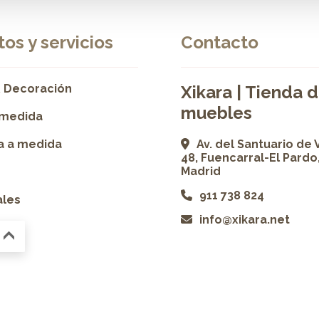
os y servicios
Contacto
 Decoración
Xikara | Tienda 
muebles
 medida
ía a medida
Av. del Santuario de 
48, Fuencarral-El Pardo
Madrid
911 738 824
ales
info@xikara.net