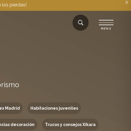
X
 los pierdas!
orismo
ex Madrid
Habitaciones juveniles
cias decoración
Trucos y consejos Xíkara