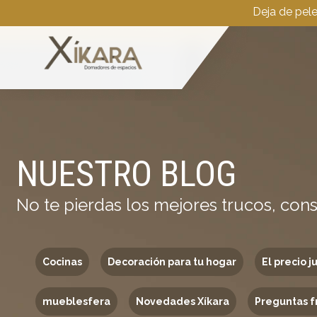
Deja de pel
NUESTRO BLOG
No te pierdas los mejores trucos, cons
Cocinas
Decoración para tu hogar
El precio j
mueblesfera
Novedades Xíkara
Preguntas f