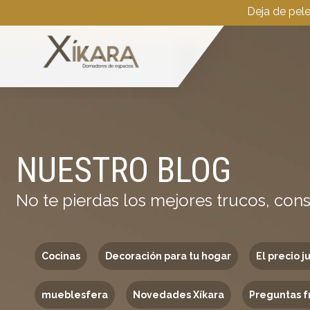
Deja de pel
NUESTRO BLOG
No te pierdas los mejores trucos, cons
Cocinas
Decoración para tu hogar
El precio j
mueblesfera
Novedades Xíkara
Preguntas f