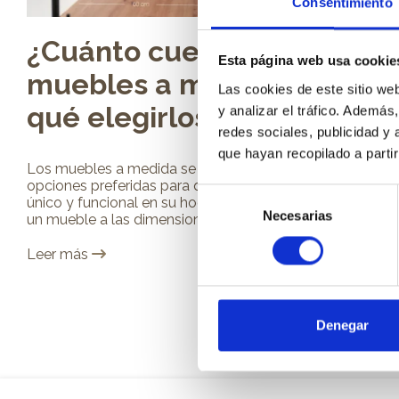
Consentimiento
¿Cuánto cuestan los
Esta página web usa cookie
muebles a medida y por
Las cookies de este sitio we
qué elegirlos?
y analizar el tráfico. Ademá
redes sociales, publicidad y
que hayan recopilado a parti
Los muebles a medida se han convertido en una de las
opciones preferidas para quienes buscan un diseño
Selección
único y funcional en su hogar. La capacidad de adaptar
Necesarias
de
un mueble a las dimensiones exactas de...
consentimiento
Leer más
Denegar