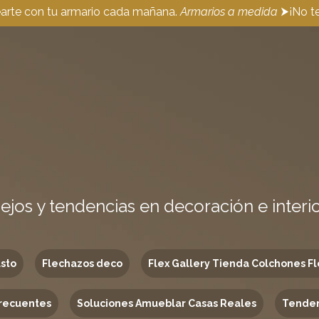
earte con tu armario cada mañana.
Armarios a medida
⮞¡No te
ejos y tendencias en decoración e interi
usto
Flechazos deco
Flex Gallery Tienda Colchones Fl
recuentes
Soluciones Amueblar Casas Reales
Tenden