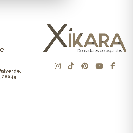
de
Valverde,
, 28049