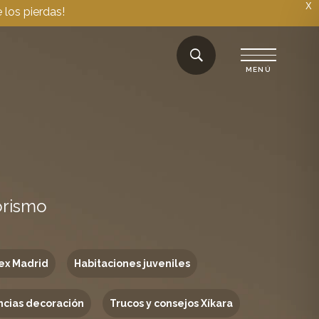
X
 los pierdas!
orismo
ex Madrid
Habitaciones juveniles
cias decoración
Trucos y consejos Xíkara