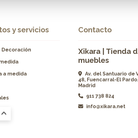
os y servicios
Contacto
 Decoración
Xikara | Tienda 
muebles
 medida
ía a medida
Av. del Santuario de 
48, Fuencarral-El Pardo
Madrid
911 738 824
ales
info@xikara.net