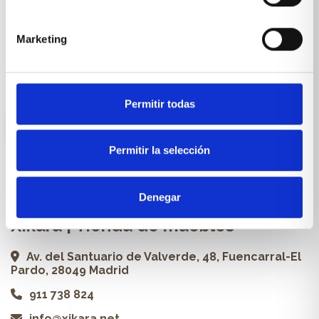
Cocinas a medida
Carpintería a medida
Marketing
Proyectos
Profesionales
Permitir todas
ES
Permitir la selección
Contacto
Denegar
Xikara | Tienda de muebles
Av. del Santuario de Valverde, 48, Fuencarral-El
Pardo, 28049 Madrid
911 738 824
info@xikara.net