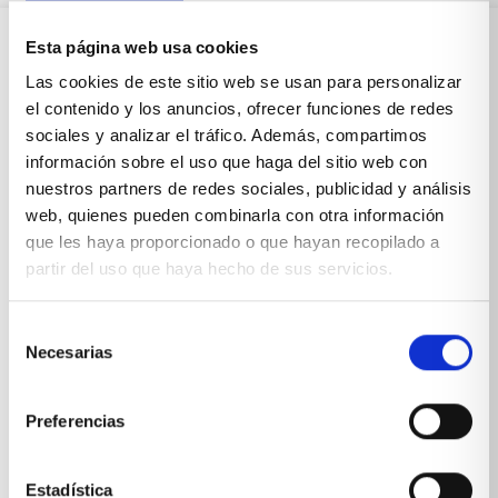
Esta página web usa cookies
Sobre Xíkara
Las cookies de este sitio web se usan para personalizar
el contenido y los anuncios, ofrecer funciones de redes
sociales y analizar el tráfico. Además, compartimos
Inicio
información sobre el uso que haga del sitio web con
nuestros partners de redes sociales, publicidad y análisis
Blog
web, quienes pueden combinarla con otra información
que les haya proporcionado o que hayan recopilado a
Reseñas Google
partir del uso que haya hecho de sus servicios.
SOLICITA UNA CITA
Condiciones de venta
Selección
Necesarias
de
consentimiento
Productos y servicios
Preferencias
Muebles & Decoración
Estadística