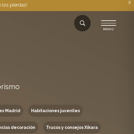
X
 los pierdas!
orismo
ex Madrid
Habitaciones juveniles
cias decoración
Trucos y consejos Xíkara