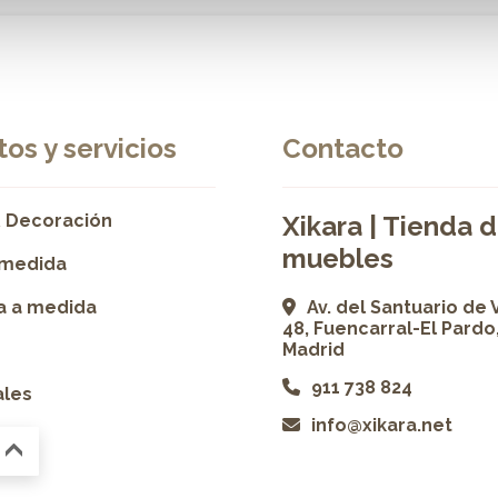
os y servicios
Contacto
 Decoración
Xikara | Tienda 
muebles
 medida
ía a medida
Av. del Santuario de 
48, Fuencarral-El Pardo
Madrid
911 738 824
ales
info@xikara.net