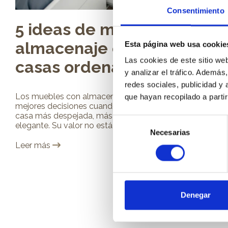
Consentimiento
5 ideas de muebles con
almacenaje oculto para
Esta página web usa cookie
Las cookies de este sitio we
casas ordenadas
y analizar el tráfico. Ademá
redes sociales, publicidad y
Los muebles con almacenaje oculto son una de las
que hayan recopilado a parti
mejores decisiones cuando se quiere conseguir una
casa más despejada, más cómoda y también más
Selección
elegante. Su valor no está solo en guardar, sino...
Necesarias
de
Leer más
consentimiento
Denegar