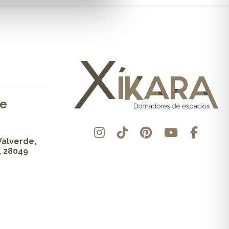
de
Valverde,
, 28049