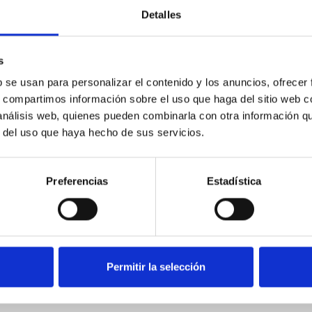
Detalles
Muebles para familias
numerosas: más
s
b se usan para personalizar el contenido y los anuncios, ofrecer
almacenamiento, más
s, compartimos información sobre el uso que haga del sitio web 
diseño, más confort
 análisis web, quienes pueden combinarla con otra información q
r del uso que haya hecho de sus servicios.
Vivir en un hogar con muchos miembros es
maravilloso… y todo un reto de organización. Cuando la
Preferencias
Estadística
casa se comparte entre adultos, adolescentes, peques,
mascotas y visitas, el mobiliario no puede ser...
Leer más
Permitir la selección