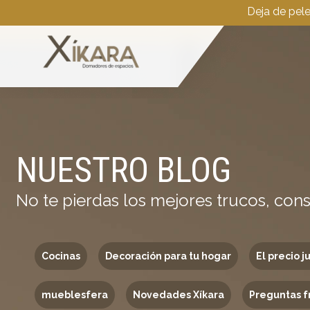
Deja de pel
NUESTRO BLOG
No te pierdas los mejores trucos, cons
Cocinas
Decoración para tu hogar
El precio j
mueblesfera
Novedades Xíkara
Preguntas f