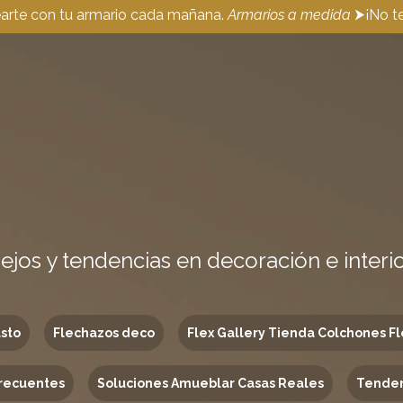
earte con tu armario cada mañana.
Armarios a medida
⮞¡No te
ejos y tendencias en decoración e interi
usto
Flechazos deco
Flex Gallery Tienda Colchones Fl
recuentes
Soluciones Amueblar Casas Reales
Tenden