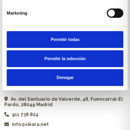
Carpintería a medida
Marketing
Proyectos
Profesionales
Permitir todas
ES
Permitir la selección
Contacto
Denegar
Xikara | Tienda de muebles
Av. del Santuario de Valverde, 48, Fuencarral-El
Pardo, 28049 Madrid
911 738 824
info@xikara.net