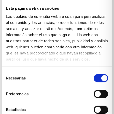
Esta página web usa cookies
Sobre Xíkara
Las cookies de este sitio web se usan para personalizar
el contenido y los anuncios, ofrecer funciones de redes
sociales y analizar el tráfico. Además, compartimos
Inicio
información sobre el uso que haga del sitio web con
Blog
nuestros partners de redes sociales, publicidad y análisis
web, quienes pueden combinarla con otra información
Reseñas Google
que les haya proporcionado o que hayan recopilado a
partir del uso que haya hecho de sus servicios.
SOLICITA UNA CITA
Condiciones de venta
Selección
Necesarias
de
Productos y servicios
consentimiento
Preferencias
Muebles & Decoración
Estadística
Cocinas a medida