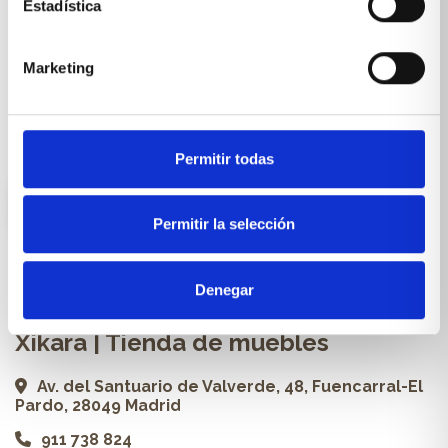
Estadística
Cocinas a medida
Marketing
Carpintería a medida
Proyectos
Profesionales
Permitir todas
ES
Permitir la selección
Contacto
Denegar
Xikara | Tienda de muebles
Av. del Santuario de Valverde, 48, Fuencarral-El
Pardo, 28049 Madrid
911 738 824