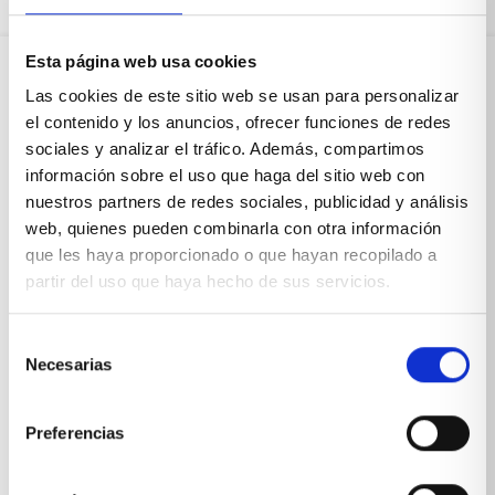
Esta página web usa cookies
Las cookies de este sitio web se usan para personalizar
Sobre Xíkara
el contenido y los anuncios, ofrecer funciones de redes
sociales y analizar el tráfico. Además, compartimos
información sobre el uso que haga del sitio web con
Inicio
nuestros partners de redes sociales, publicidad y análisis
Blog
web, quienes pueden combinarla con otra información
que les haya proporcionado o que hayan recopilado a
Reseñas Google
partir del uso que haya hecho de sus servicios.
SOLICITA UNA CITA
Selección
Condiciones de venta
Necesarias
de
consentimiento
Productos y servicios
Preferencias
Muebles & Decoración