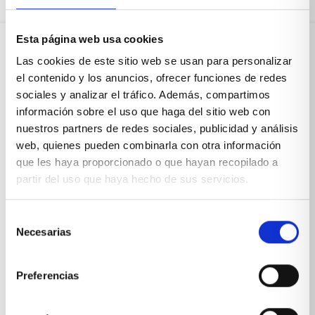
Esta página web usa cookies
Las cookies de este sitio web se usan para personalizar
Sobre Xíkara
el contenido y los anuncios, ofrecer funciones de redes
sociales y analizar el tráfico. Además, compartimos
información sobre el uso que haga del sitio web con
Inicio
nuestros partners de redes sociales, publicidad y análisis
Blog
web, quienes pueden combinarla con otra información
que les haya proporcionado o que hayan recopilado a
Reseñas Google
partir del uso que haya hecho de sus servicios.
SOLICITA UNA CITA
Selección
Condiciones de venta
Necesarias
de
consentimiento
Productos y servicios
Preferencias
Muebles & Decoración