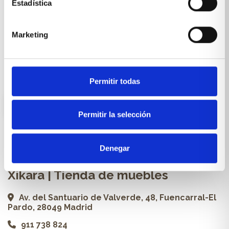
Estadística
Cocinas a medida
Marketing
Carpintería a medida
Proyectos
Profesionales
Permitir todas
ES
Permitir la selección
Contacto
Denegar
Xikara | Tienda de muebles
Av. del Santuario de Valverde, 48, Fuencarral-El
Pardo, 28049 Madrid
911 738 824