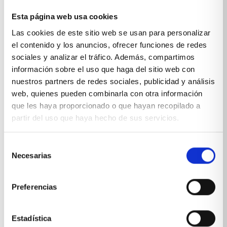
Esta página web usa cookies
Sobre Xíkara
Las cookies de este sitio web se usan para personalizar
el contenido y los anuncios, ofrecer funciones de redes
sociales y analizar el tráfico. Además, compartimos
Inicio
información sobre el uso que haga del sitio web con
Blog
nuestros partners de redes sociales, publicidad y análisis
web, quienes pueden combinarla con otra información
Reseñas Google
que les haya proporcionado o que hayan recopilado a
partir del uso que haya hecho de sus servicios.
SOLICITA UNA CITA
Condiciones de venta
Selección
Necesarias
de
Productos y servicios
consentimiento
Preferencias
Muebles & Decoración
Estadística
Cocinas a medida