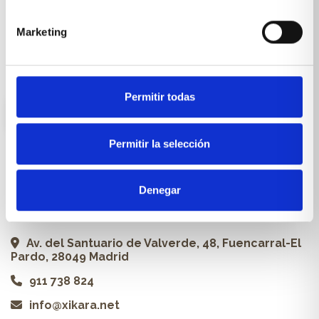
Carpintería a medida
Marketing
Proyectos
Profesionales
Permitir todas
ES
Permitir la selección
Contacto
Denegar
Xikara | Tienda de muebles
Av. del Santuario de Valverde, 48, Fuencarral-El
Pardo, 28049 Madrid
911 738 824
info@xikara.net