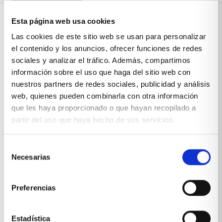
Esta página web usa cookies
Sobre Xíkara
Las cookies de este sitio web se usan para personalizar
el contenido y los anuncios, ofrecer funciones de redes
sociales y analizar el tráfico. Además, compartimos
Inicio
información sobre el uso que haga del sitio web con
nuestros partners de redes sociales, publicidad y análisis
Blog
web, quienes pueden combinarla con otra información
que les haya proporcionado o que hayan recopilado a
Reseñas Google
partir del uso que haya hecho de sus servicios.
SOLICITA UNA CITA
Condiciones de venta
Selección
Necesarias
de
consentimiento
Productos y servicios
Preferencias
Muebles & Decoración
Estadística