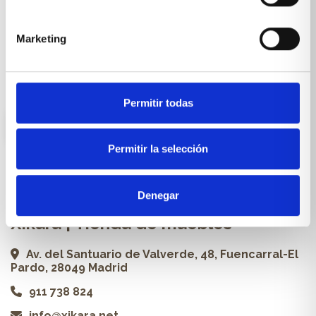
Cocinas a medida
Carpintería a medida
Marketing
Proyectos
Profesionales
Permitir todas
ES
Permitir la selección
Contacto
Denegar
Xikara | Tienda de muebles
Av. del Santuario de Valverde, 48, Fuencarral-El
Pardo, 28049 Madrid
911 738 824
info@xikara.net