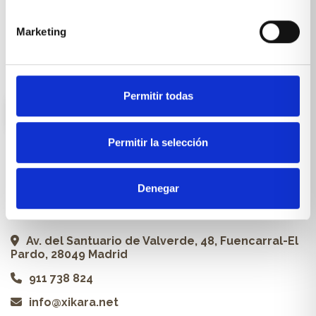
Carpintería a medida
Marketing
Proyectos
Profesionales
Permitir todas
ES
Permitir la selección
Contacto
Denegar
Xikara | Tienda de muebles
Av. del Santuario de Valverde, 48, Fuencarral-El
Pardo, 28049 Madrid
911 738 824
info@xikara.net