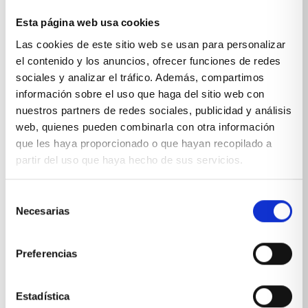
Esta página web usa cookies
Sobre Xíkara
Las cookies de este sitio web se usan para personalizar
el contenido y los anuncios, ofrecer funciones de redes
sociales y analizar el tráfico. Además, compartimos
Inicio
información sobre el uso que haga del sitio web con
Blog
nuestros partners de redes sociales, publicidad y análisis
web, quienes pueden combinarla con otra información
Reseñas Google
que les haya proporcionado o que hayan recopilado a
partir del uso que haya hecho de sus servicios.
SOLICITA UNA CITA
Condiciones de venta
Selección
Necesarias
de
Productos y servicios
consentimiento
Preferencias
Muebles & Decoración
Estadística
Cocinas a medida