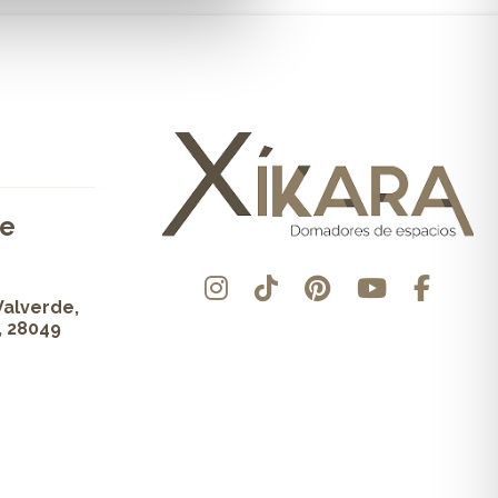
de
Valverde,
, 28049