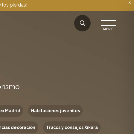
X
 los pierdas!
orismo
ex Madrid
Habitaciones juveniles
cias decoración
Trucos y consejos Xíkara