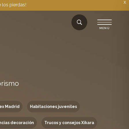
X
 los pierdas!
orismo
ex Madrid
Habitaciones juveniles
cias decoración
Trucos y consejos Xíkara