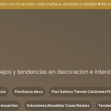
earte con tu armario cada mañana.
Armarios a medida
⮞¡No te
ejos y tendencias en decoración e interi
usto
Flechazos deco
Flex Gallery Tienda Colchones Fl
recuentes
Soluciones Amueblar Casas Reales
Tenden