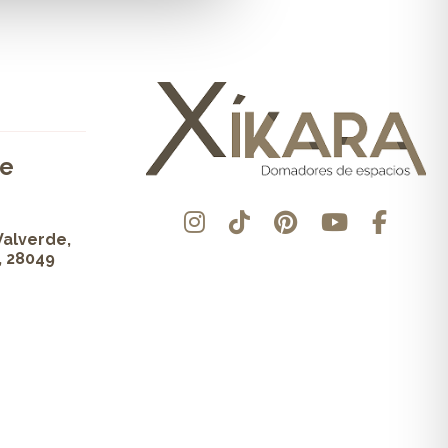
de
Valverde,
, 28049