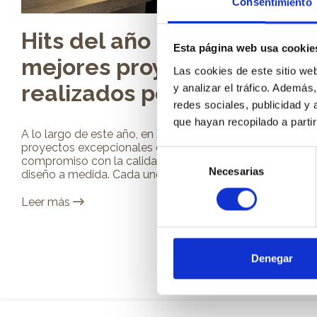
Consentimiento
Hits del año 2024: los
Esta página web usa cookie
mejores proyectos
Las cookies de este sitio we
realizados por Xikara
y analizar el tráfico. Ademá
redes sociales, publicidad y
que hayan recopilado a parti
A lo largo de este año, en Xíkara hemos trabajado en
proyectos excepcionales que reflejan nuestro
Selección
compromiso con la calidad, la personalización y el
Necesarias
de
diseño a medida. Cada uno de ellos ha sido...
consentimiento
Leer más
Denegar