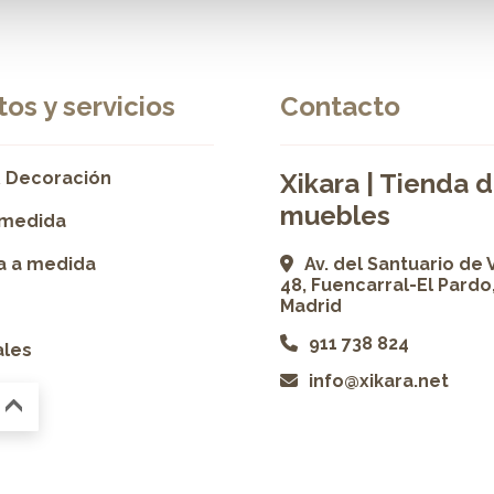
os y servicios
Contacto
 Decoración
Xikara | Tienda 
muebles
 medida
ía a medida
Av. del Santuario de 
48, Fuencarral-El Pardo
Madrid
911 738 824
ales
info@xikara.net