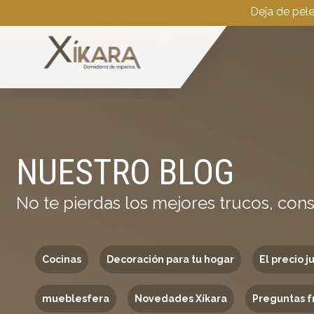
Deja de pel
NUESTRO BLOG
No te pierdas los mejores trucos, cons
Cocinas
Decoración para tu hogar
El precio j
mueblesfera
Novedades Xíkara
Preguntas f