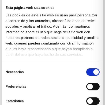
Esta página web usa cookies
Sobre Xíkara
Las cookies de este sitio web se usan para personalizar
el contenido y los anuncios, ofrecer funciones de redes
sociales y analizar el tráfico. Además, compartimos
Inicio
información sobre el uso que haga del sitio web con
Blog
nuestros partners de redes sociales, publicidad y análisis
web, quienes pueden combinarla con otra información
Reseñas Google
que les haya proporcionado o que hayan recopilado a
partir del uso que haya hecho de sus servicios.
SOLICITA UNA CITA
Condiciones de venta
Selección
Necesarias
de
Productos y servicios
consentimiento
Preferencias
Muebles & Decoración
Estadística
Cocinas a medida