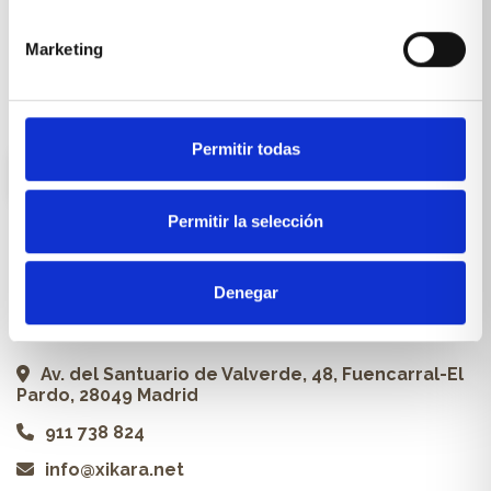
Carpintería a medida
Marketing
Proyectos
Profesionales
Permitir todas
ES
Permitir la selección
Contacto
Denegar
Xikara | Tienda de muebles
Av. del Santuario de Valverde, 48, Fuencarral-El
Pardo, 28049 Madrid
911 738 824
info@xikara.net