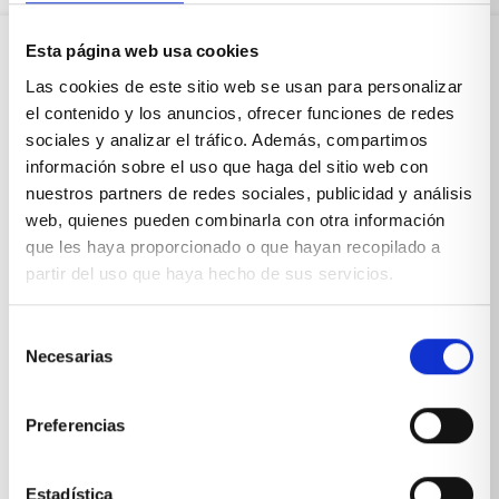
Esta página web usa cookies
Sobre Xíkara
Las cookies de este sitio web se usan para personalizar
el contenido y los anuncios, ofrecer funciones de redes
sociales y analizar el tráfico. Además, compartimos
Inicio
información sobre el uso que haga del sitio web con
nuestros partners de redes sociales, publicidad y análisis
Blog
web, quienes pueden combinarla con otra información
que les haya proporcionado o que hayan recopilado a
Reseñas Google
partir del uso que haya hecho de sus servicios.
SOLICITA UNA CITA
Selección
Condiciones de venta
Necesarias
de
consentimiento
Productos y servicios
Preferencias
Muebles & Decoración
Estadística