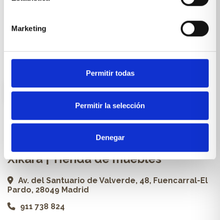
Cocinas a medida
Carpintería a medida
Marketing
Proyectos
Profesionales
Permitir todas
ES
Permitir la selección
Contacto
Denegar
Xikara | Tienda de muebles
Av. del Santuario de Valverde, 48, Fuencarral-El
Pardo, 28049 Madrid
911 738 824