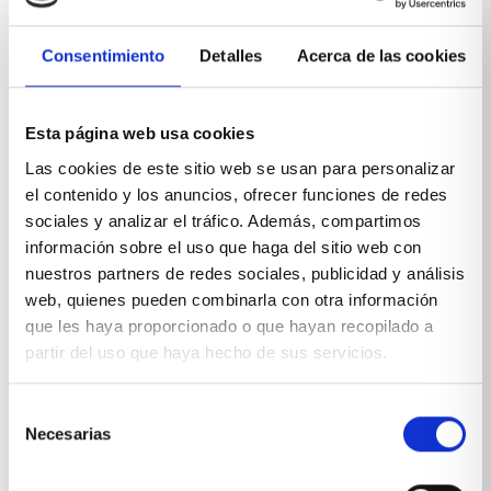
Consentimiento
Detalles
Acerca de las cookies
SOLUCIONES AMUEBLAR CASAS REALES
Esta página web usa cookies
Las cookies de este sitio web se usan para personalizar
el contenido y los anuncios, ofrecer funciones de redes
sociales y analizar el tráfico. Además, compartimos
información sobre el uso que haga del sitio web con
nuestros partners de redes sociales, publicidad y análisis
web, quienes pueden combinarla con otra información
Camas abatibles, la mejor forma de
que les haya proporcionado o que hayan recopilado a
maximizar tu espacio
partir del uso que haya hecho de sus servicios.
En Xikara llevamos años destacando en el sector
Selección
por ser referentes en encontrar las mejores
Necesarias
de
soluciones a espacios reducidos y por la creación de
consentimiento
muebles a medida. Tengas más o menos espacio