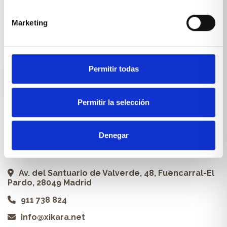
Carpintería a medida
Marketing
Proyectos
Profesionales
Permitir todas
ES
Permitir la selección
Contacto
Denegar
Xikara | Tienda de muebles
Av. del Santuario de Valverde, 48, Fuencarral-El
Pardo, 28049 Madrid
911 738 824
info@xikara.net