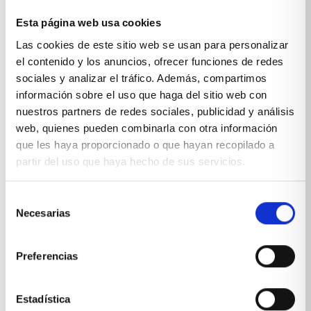
Esta página web usa cookies
Sobre Xíkara
Las cookies de este sitio web se usan para personalizar
el contenido y los anuncios, ofrecer funciones de redes
sociales y analizar el tráfico. Además, compartimos
Inicio
información sobre el uso que haga del sitio web con
Blog
nuestros partners de redes sociales, publicidad y análisis
web, quienes pueden combinarla con otra información
Reseñas Google
que les haya proporcionado o que hayan recopilado a
partir del uso que haya hecho de sus servicios.
SOLICITA UNA CITA
Condiciones de venta
Selección
Necesarias
de
Productos y servicios
consentimiento
Preferencias
Muebles & Decoración
Estadística
Cocinas a medida