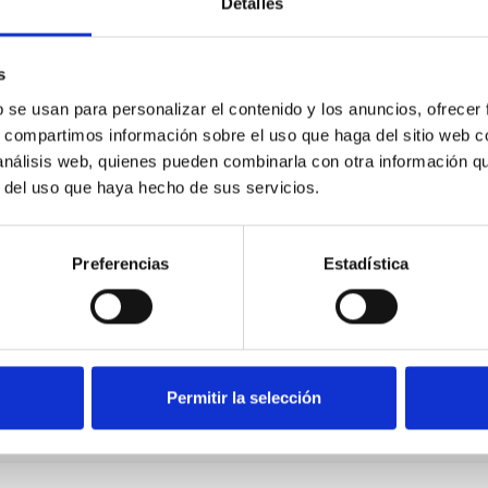
Detalles
Mobiliario para familias
s
numerosas: ¡no podrán
b se usan para personalizar el contenido y los anuncios, ofrecer
faltar en tu hogar!
s, compartimos información sobre el uso que haga del sitio web 
 análisis web, quienes pueden combinarla con otra información q
r del uso que haya hecho de sus servicios.
Cuando se trata de amueblar un hogar para una familia
numerosa, la versatilidad y la funcionalidad son clave.
En Xikara, entendemos las necesidades de las familias
Preferencias
Estadística
que necesitan optimizar su espacio y...
Leer más
Permitir la selección