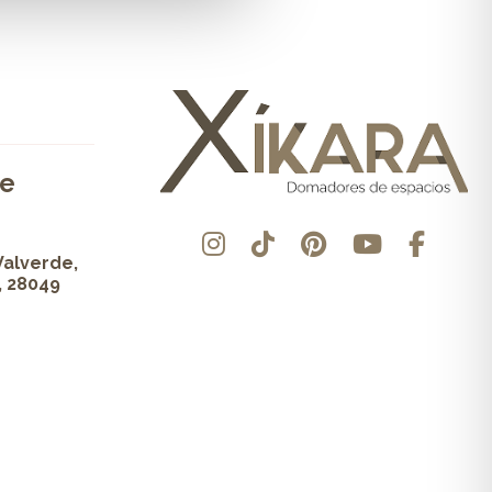
de
Valverde,
, 28049