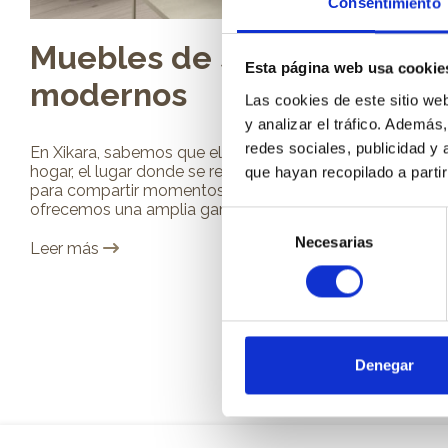
Consentimiento
Muebles de salón
Esta página web usa cookie
modernos
Las cookies de este sitio we
y analizar el tráfico. Ademá
redes sociales, publicidad y
En Xikara, sabemos que el salón es el corazón del
hogar, el lugar donde se reúnen la familia y los amigos
que hayan recopilado a parti
para compartir momentos especiales. Es por eso que
ofrecemos una amplia gama de muebles de...
Selección
Necesarias
de
Leer más
consentimiento
Denegar