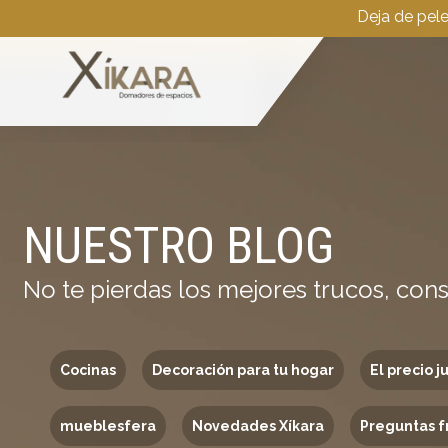
Deja de pel
NUESTRO BLOG
No te pierdas los mejores trucos, cons
Cocinas
Decoración para tu hogar
El precio j
mueblesfera
Novedades Xíkara
Preguntas f