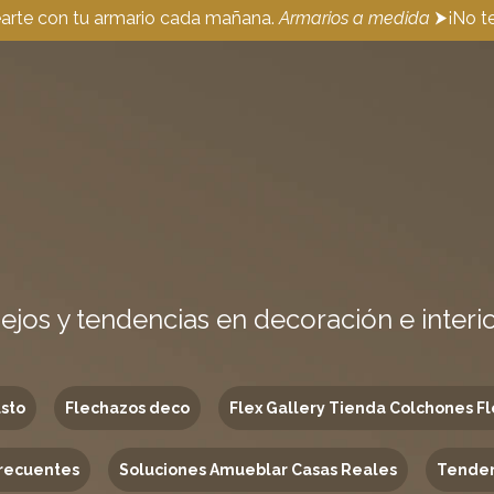
earte con tu armario cada mañana.
Armarios a medida
⮞¡No te
ejos y tendencias en decoración e interi
usto
Flechazos deco
Flex Gallery Tienda Colchones Fl
recuentes
Soluciones Amueblar Casas Reales
Tenden