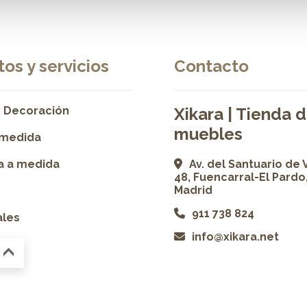
os y servicios
Contacto
 Decoración
Xikara | Tienda 
muebles
 medida
ía a medida
Av. del Santuario de 
48, Fuencarral-El Pardo
Madrid
911 738 824
ales
info@xikara.net