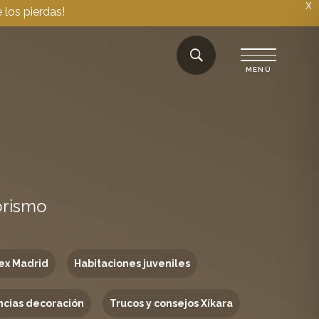
X
 los pierdas!
orismo
ex Madrid
Habitaciones juveniles
cias decoración
Trucos y consejos Xíkara